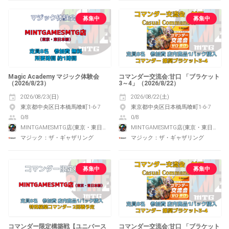
募集中
募集中
Magic Academy マジック体験会
コマンダー交流会:甘口 「ブラケット
（2026/8/23）
3～4」（2026/8/22）
2026/08/23(日)
2026/08/22(土)
東京都中央区日本橋馬喰町1-6-7
東京都中央区日本橋馬喰町1-6-7
0/8
0/8
MINTGAMESMTG店(東京・東日本橋)
MINTGAMESMTG店(東京・東日本橋)
マジック：ザ・ギャザリング
マジック：ザ・ギャザリング
募集中
募集中
コマンダー限定構築戦【ユニバース
コマンダー交流会:甘口 「ブラケット