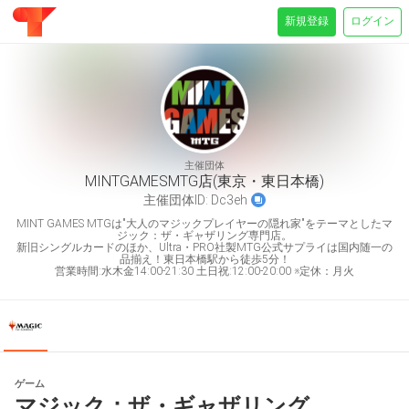
新規登録
ログイン
主催団体
MINTGAMESMTG店(東京・東日本橋)
主催団体ID:
Dc3eh
MINT GAMES MTGは"大人のマジックプレイヤーの隠れ家"をテーマとしたマ
ジック：ザ・ギャザリング専門店。
新旧シングルカードのほか、Ultra・PRO社製MTG公式サプライは国内随一の
品揃え！東日本橋駅から徒歩5分！
営業時間:水木金14:00-21:30 土日祝:12:00-20:00 ※定休：月火
ゲーム
マジック：ザ・ギャザリング