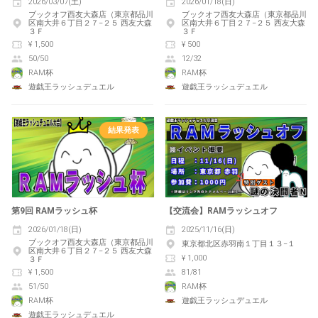
2026/03/07(土)
2026/01/18(日)
ブックオフ西友大森店（東京都品川
ブックオフ西友大森店（東京都品川
区南大井６丁目２７−２５ 西友大森
区南大井６丁目２７−２５ 西友大森
３Ｆ
３Ｆ
¥ 1,500
¥ 500
50/50
12/32
RAM杯
RAM杯
遊戯王ラッシュデュエル
遊戯王ラッシュデュエル
結果発表
第9回 RAMラッシュ杯
【交流会】RAMラッシュオフ
2026/01/18(日)
2025/11/16(日)
ブックオフ西友大森店（東京都品川
東京都北区赤羽南１丁目１３−１
区南大井６丁目２７−２５ 西友大森
¥ 1,000
３Ｆ
¥ 1,500
81/81
51/50
RAM杯
RAM杯
遊戯王ラッシュデュエル
遊戯王ラッシュデュエル