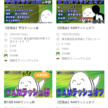
【交流会】平日ラッシュ会
【交流会】RAMラッシュオフ
2026/06/16(火)
2026/05/03(日)
〒164-0001 東京都中野区中野３丁
東京都北区赤羽南１丁目１３−１
目３４−２９ ７F
¥ 1,000
¥ 200
54/80
27/28
RAM杯
RAM杯
遊戯王ラッシュデュエル
遊戯王ラッシュデュエル
結果発表
第10回 RAMラッシュ杯
【交流会】RAMラッシュオフ