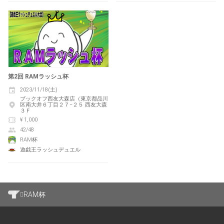
第2回 RAMラッシュ杯
2023/11/18(土)
ブックオフ西友大森店（東京都品川
区南大井６丁目２７−２５ 西友大森
３Ｆ
¥ 1,000
42/48
RAM杯
遊戯王ラッシュデュエル
RAM杯