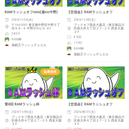
RAMラッシュオフmini(遊vic中野)
【交流会】RAMラッシュオフ
2024/11/26(火)
2024/11/09(土)
〒164-0001 東京都中野区中野５丁
ブックオフ西友大森店（東京都品川
目６６−４ 中野SHKビル ６F
区南大井６丁目２７−２５ 西友大森
３Ｆ
24/24
¥ 500
RAM杯
17/40
遊戯王ラッシュデュエル
RAM杯
遊戯王ラッシュデュエル
結果発表
第8回 RAMラッシュ杯
【交流会】RAMラッシュオフ
2024/11/09(土)
2024/08/31(土)
ブックオフ西友大森店（東京都品川
ブックオフ西友大森店（東京都品川
区南大井６丁目２７−２５ 西友大森
区南大井６丁目２７−２５ 西友大森
３Ｆ
３Ｆ