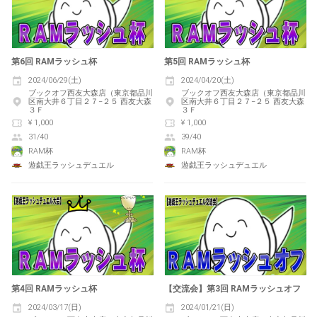
第6回 RAMラッシュ杯
第5回 RAMラッシュ杯
2024/06/29(土)
2024/04/20(土)
ブックオフ西友大森店（東京都品川
ブックオフ西友大森店（東京都品川
区南大井６丁目２７−２５ 西友大森
区南大井６丁目２７−２５ 西友大森
３Ｆ
３Ｆ
¥ 1,000
¥ 1,000
31/40
39/40
RAM杯
RAM杯
遊戯王ラッシュデュエル
遊戯王ラッシュデュエル
第4回 RAMラッシュ杯
【交流会】第3回 RAMラッシュオフ
2024/03/17(日)
2024/01/21(日)