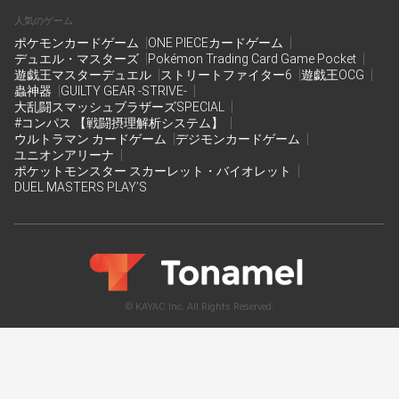
人気のゲーム
ポケモンカードゲーム
ONE PIECEカードゲーム
デュエル・マスターズ
Pokémon Trading Card Game Pocket
遊戯王マスターデュエル
ストリートファイター6
遊戯王OCG
蟲神器
GUILTY GEAR -STRIVE-
大乱闘スマッシュブラザーズSPECIAL
#コンパス 【戦闘摂理解析システム】
ウルトラマン カードゲーム
デジモンカードゲーム
ユニオンアリーナ
ポケットモンスター スカーレット・バイオレット
DUEL MASTERS PLAY’S
© KAYAC Inc. All Rights Reserved.
機能と特徴
イベントをさがす
使い方
導入事例