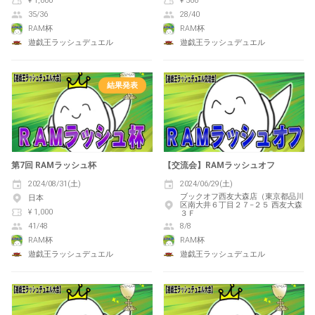
¥ 1,000
¥ 500
35/36
28/40
RAM杯
RAM杯
遊戯王ラッシュデュエル
遊戯王ラッシュデュエル
結果発表
第7回 RAMラッシュ杯
【交流会】RAMラッシュオフ
2024/08/31(土)
2024/06/29(土)
ブックオフ西友大森店（東京都品川
日本
区南大井６丁目２７−２５ 西友大森
¥ 1,000
３Ｆ
41/48
8/8
RAM杯
RAM杯
遊戯王ラッシュデュエル
遊戯王ラッシュデュエル