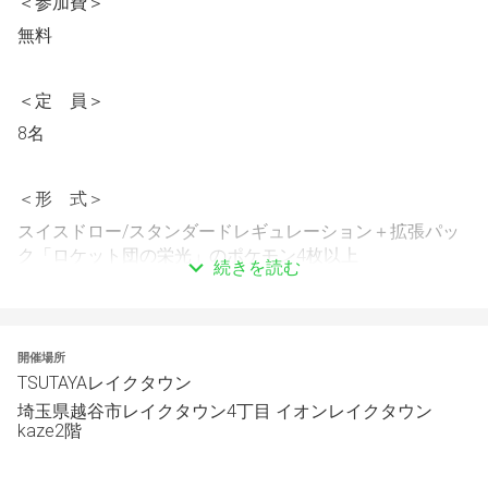
＜参加費＞
無料
＜定　員＞
8名
＜形　式＞
スイスドロー/スタンダードレギュレーション＋拡張パッ
ク「
ロケット団の栄光
」のポケモン4枚以上
続きを読む
https://www.pokemon-card.com/info/004764.html
＜景　品＞
開催場所
TSUTAYAレイクタウン
参加賞：プロモカードパック　2パック
埼玉県越谷市レイクタウン4丁目 イオンレイクタウン
1位：プロモカード　1枚
kaze2階
【大会スケジュール】