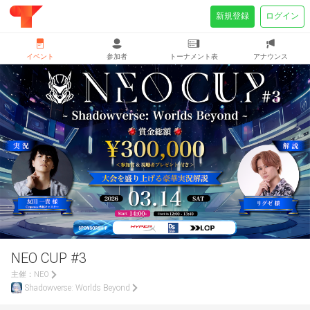
新規登録
ログイン
イベント
参加者
トーナメント表
アナウンス
NEO CUP #3
主催：
NEO
Shadowverse: Worlds Beyond