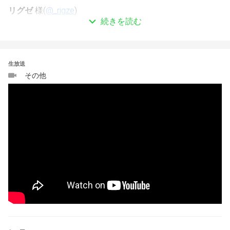
リグゼ
 様(
@_rigze
)
続きを読む
🎙 配信について
生放送
NEO公式YouTubeチャンネルにて配信予定
その他
【配信先】
https://youtube.com/live/NkYORrOfe5M?feature=share
🏆 賞金総額 300,000円 🏆
賞金は1位、2位、3位、4位に！
さらに、参加者より
抽選で10名に【1,000円】が当たる
！
※必ず1戦はすること。