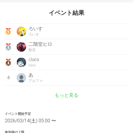
イベント結果
ろいす
ろいす
二階堂ヒロ
散見
clara
clara
あ
4
アルファ
もっと見る
イベント開始予定
2026/03/14(土) 05:00 〜
参加枠の上限