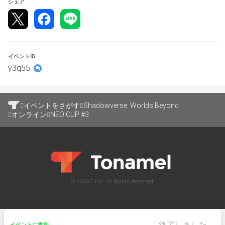
ぜひご参加ください！
シェア
🎁 視聴者プレゼント 🎁
イベントID
配信視聴者の中から規定条件を満たした方に抽選でプレゼ
y3q55
ントをご用意しています。
★プレゼント①
イベントをさがす
Shadowverse: Worlds Beyond
オンライン
NEO CUP #3
ゲーミングPC＜OMEN 35L（AMD）＞
© KAYAC Inc. All Rights Reserved.
終了しました。
イベントに参加