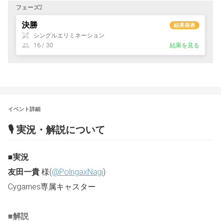
フェーズ2
決勝
結果発表
シングルエリミネーション
16 / 30
結果を見る
イベント詳細
🎙 実況・解説について
■実況
友田一貴
 様(
@PolngaxNagi
)
Cygames専属キャスター
■解説