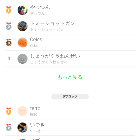
やっつん
やっつん
トミーショットガン
トミーショットガン
Celes
Celes
しょうがく５ねんせい
4
しょうがく６ねんせい
もっと見る
Dブロック
ferro
ferro
いつき
いつき