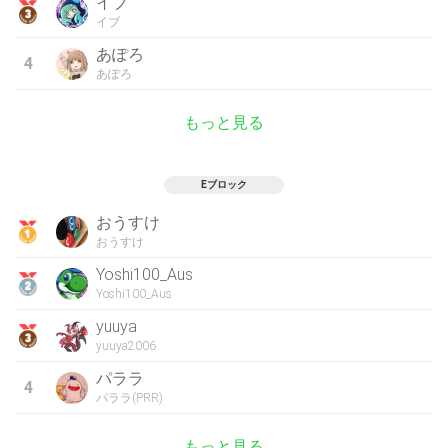
イブ
イブ
あぽろ
4
あぽろ
もっと見る
Eブロック
おうすけ
おうすけ
Yoshi100_Aus
Yoshi100_Aus
yuuya
yuuya2006
パララ
4
パララ(PRR)
もっと見る