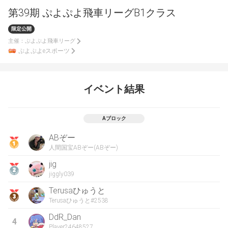
第39期 ぷよぷよ飛車リーグB1クラス
限定公開
主催：
ぷよぷよ飛車リーグ
ぷよぷよeスポーツ
イベント結果
Aブロック
ABぞー
人間国宝ABぞー(ABぞー)
jig
jiggly039
Terusaひゅうと
Terusaひゅうと#2538
DdR_Dan
4
Player24648527