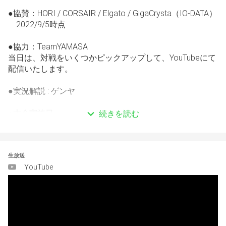
●協賛：HORI / CORSAIR / Elgato / GigaCrysta（IO-DATA）
　2022/9/5時点
●協力：TeamYAMASA
当日は、対戦をいくつかピックアップして、YouTubeにて
配信いたします。
●実況解説 : ゲンヤ
●大会実施日
続きを読む
９/10（土） 14:00～
※大会終了は、参加人数や進行状況により変動しますが、
最大20:00頃を想定しております。
生放送
YouTube
●エントリー期間
7/28（木） 12:00 ～ 9/9(金） 12:00
※アーリーエントリー（8/28まで）での大会参加者の中か
ら当日抽選で豪華アイテムがアタル！
●最大： 128名