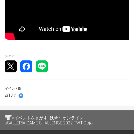
●ダブルエリミネーション
●オンライン
●TWT Dojo ポイントについて
TEKKEN WORLD TOUR 2022 Dojo ポイントに準拠
大会参加者人数によりポイントが変動いたします。
シェア
※大会賞金はございません。
・エントリー／大会参加抽選
　Elgato HD60 S+（外付けキャプチャ）x1名様
イベントID
　Steamウォレット 3,000円分相当 x3名様
xiTZd
　GALLERIA × GigaCrysta LCD-GC252UXB/GAL x1名様 　
・アーリーエントリー抽選(8/28まで）
　アイテム： HORI ファイティングスティックα for 
イベントをさがす
鉄拳7
オンライン
GALLERIA GAME CHALLENGE 2022 TWT Dojo
PlayStation®5, PlayStation®4, PC ｘ1名様
　ZONe Ver.2.0.0 エナジードリンク500mlx24本 ｘ1様