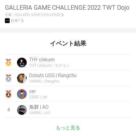
GALLERIA GAME CHALLENGE 2022 TWT Dojo
主催：
GALLERIA GAME CHALLENGE
鉄拳7
イベント結果
THY chikurin
THY l chikurin / チクリン
Donuts USG | Rangchu
VARREL | Rangchu
ser
ZERO｜ser
魚群 | AO
4
VARREL | AO
もっと見る