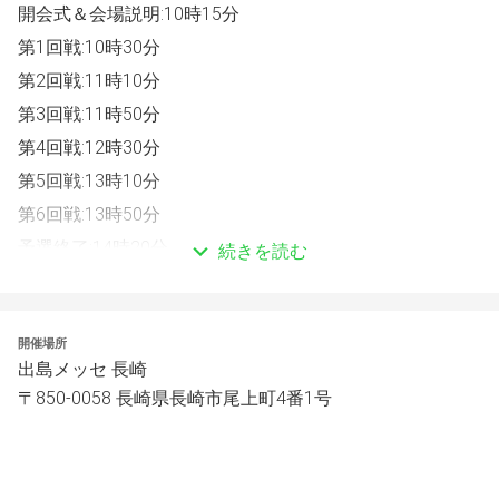
開会式＆会場説明:10時15分
第1回戦:10時30分
第2回戦:11時10分
第3回戦:11時50分
第4回戦:12時30分
第5回戦:13時10分
第6回戦:13時50分
予選終了:14時20分
続きを読む
トーナメント開始:15時00分
準々決勝:15時10分
開催場所
準決勝:15時45分
出島メッセ 長崎
決勝:16時20分
〒850-0058 長崎県長崎市尾上町4番1号
※時間はあくまで目安となり前後する可能性がございま
す。
・参加費：1500円