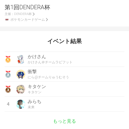
第1回DENDERA杯
主催：
DENDERA杯
ポケモンカードゲーム
イベント結果
かけさん
かけさん＠チームラビフット
衝撃
にら@チームりゅうむそう
キタケン
キタケン
みらち
4
未来
もっと見る