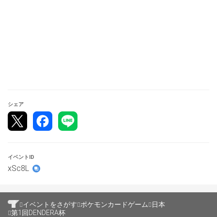
・フォーマット：スタンダード
※10時15分まではトナメルのエントリー順に優先して参加
可能です。10時以降は65番目の方から順番にキャンセル
枠での参加権が回ります。
景品
■1位・・・BOX3箱+トロフィー+HTBペア入場券
　2位・・・BOX2箱+文明堂DENDERAカステラ
シェア
　3位・・BOX1箱+文明堂DENDERAカステラ
4位・・15パック(ものによっては5-10に変動します)
　5-8位・・10パック(ものによっては5-10と変動しま
す。)
イベントID
xSc8L
参加賞:オーガナイザーパック1パック
景品は続報をお待ちください
イベントをさがす
ポケモンカードゲーム
日本
第1回DENDERA杯