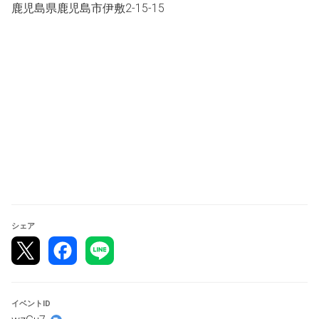
鹿児島県鹿児島市伊敷2-15-15
●大会参加するために必要な物です。必ず持参して下さ
い。
・大会に使用する「デッキ」（スタンダード構築、60枚
デッキ）
・決闘に必要なもの（ダメカン、コインなど）
・大会参加費（1人1000円）
・マスク
・共に戦う仲間
～ルール～
定員12チーム、大会にはTCGマイスターを利用し、
全勝チームが1チームになるまで（3,4回戦）スイスドロー
シェア
で行います。
制限時間は25分で行います
制限時間終了時点で決着がついていない場合は後攻の番ま
でプレイを行ってください。
イベントID