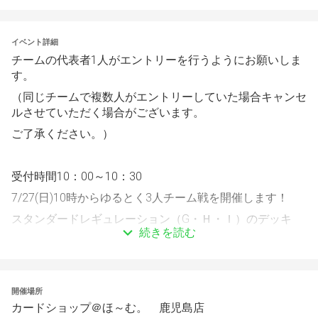
イベント詳細
チームの代表者1人がエントリーを行うようにお願いしま
す。
（同じチームで複数人がエントリーしていた場合キャンセ
ルさせていただく場合がございます。
ご了承ください。）
受付時間10：00～10：30
7/27(日)10時からゆるとく3人チーム戦を開催します！
スタンダードレギュレーション（G・Ｈ・Ｉ）のデッキ
続きを読む
今回は3人1組のチーム戦になります。
決められたチームで己がどれだけ勝ち数を競える
か・・・。
開催場所
カードショップ＠ほ～む。 鹿児島店
腕試し！