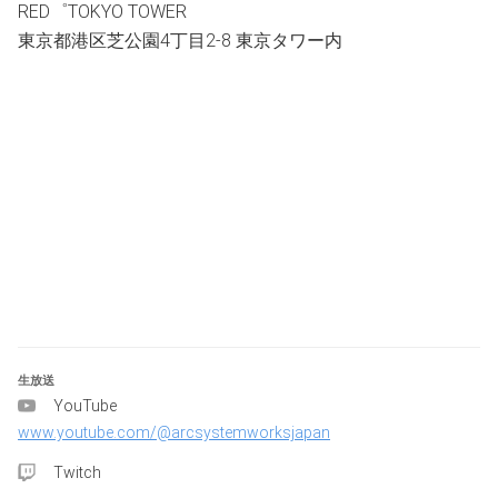
RED゜TOKYO TOWER
【大会日時】
東京都港区芝公園4丁目2-8 東京タワー内
〇DAY1：2023年9月23日（土）　10:00～
※1回戦～TOP8（Winners4名・Losers4名）決定まで
〇DAY2：2023年9月24日（日）　12:00～
※TOP8～決勝戦まで
※DAY1とDAY2では会場が異なりますのでご注意ください
【大会受付日時】
2023年9月23日（土）　9:00～
※各ブロック毎に順次受付となります。受付時間は後日ご
生放送
連絡させていただきます。
YouTube
www.youtube.com/@arcsystemworksjapan
【会場】
Twitch
〇DAY1