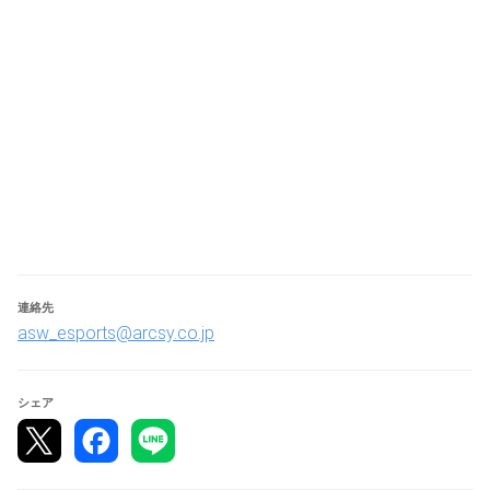
RED° TOKYO TOWER　※施設内5Fにある「NETGEAR RED° 
ARENA」及び「RED° TOKYO TOWER SKY STADIUM」
住所：〒105-0011 東京都港区芝公園４丁目２−８ 東京タ
ワー 3階 フットタウン
〇DAY2
幕張メッセ　※東京ゲームショウ会場内、アークシステム
ワークスブース
住所：〒261-0023 千葉県千葉市美浜区中瀬２丁目
※DAY1とDAY2で会場が異なりますのでご注意ください
連絡先
asw_esports@arcsy.co.jp
【エントリー期間】
2023年7月21日（金）18:00 ～ 2023年9月3日（日）23:59
シェア
【定員】