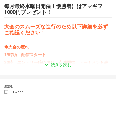
毎月最終水曜日開催！優勝者にはアマギフ
1000円プレゼント！
大会のスムーズな進行のため以下詳細を必ず
ご確認ください！
◆大会の流れ
19時頃　配信スタート
20時　エントリー締め切り→点呼開始→トーナメント表
続きを読む
開示
20時15分頃　大会スタート
生放送
◆点呼時にいなかった人がいた場合
Twitch
・キャンセル待ちなし→一回戦終了まで参加権あり。
・キャンセル待ちあり→点呼最終までに確認できなければ
失格。キャンセル待ちの方に参加権を渡します。