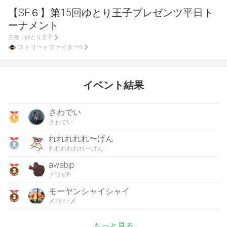
【SF６】第15回ゆとり王子プレゼンツ平日ト
ーナメント
主催：
ゆとり王子
ストリートファイター6
イベント結果
さわでい
さわでい
れれれれれ〜げん
れれれれれれーげん
awabip
アワビP
モーヤンシャイシャイ
〆ZEKE〆
もっと見る