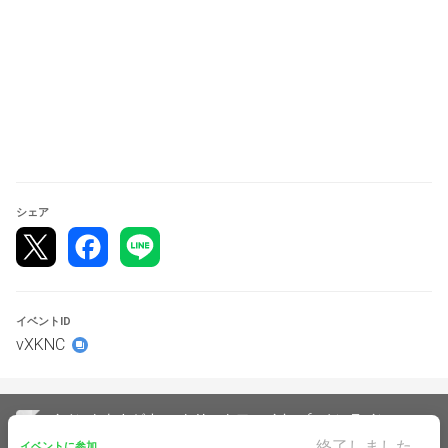
◆試合への遅刻
・一回戦終了まで→一回戦終了前までに間に合わない場合
失格。
・2回戦以降→呼び込み数回からこちらの判断で失格。
◆大会の中止
誠に勝手ながら大会当日19時の時点で参加人数が8名を越
えなかった場合大会を中止させていただきます。
シェア
◆wi-fi回線の方、海外の方は参加不可
大変申し訳ございませんが対戦の安定性を保つためwi-fi
環境の方、海外の方の参加はご遠慮ください。参加してし
イベントID
まった場合こちらで確認でき次第失格とさせていただきま
vXKNC
す。
◆大会形式/ルール
イベントをさがす
ストリートファイター6
オンライン
【SF６】第15回ゆとり王子プレゼンツ平日トーナメント
終了しました。
イベントに参加