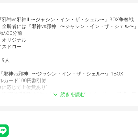
  『邪神vs邪神Ⅱ 〜ジャシン・イン・ザ・シェル〜』BOX争奪戦
   全勝者には『邪神vs邪神Ⅱ 〜ジャシン・イン・ザ・シェル〜』
開始の30分前
  オリジナル
スイスドロー
 9人
円
全勝：『邪神vs邪神Ⅱ 〜ジャシン・イン・ザ・シェル〜』1BOX
ルカード100円割引券
数に応じて上位賞あり"
   "対戦は勝利数が近い人同士が対戦するスイスドロー形式。最
続きを読む
下になった時点で終了。
分。時間切れの場合は、そのターンの終了時までプレイし、決
ります。"
会の運営にはトナメル（ 
https://tonamel.com/
 ）を使用します。
ト登録をお願いいたします。
させていただきます。