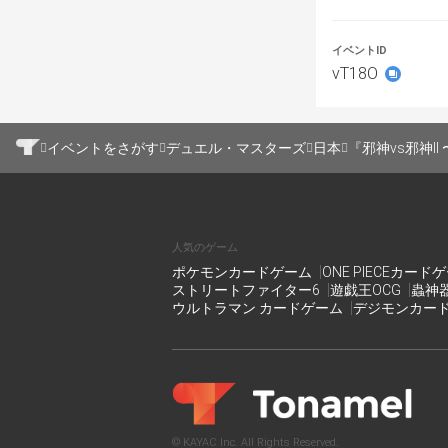
必要情報の入力
優勝の方のデッ
イベントID
大会開始時間と
vT18O
いただきます。
イベントをさがす
デュエル・マスターズ
日本
『邪神vs邪神
人気のゲーム
ポケモンカードゲーム
ONE PIECEカード
ストリートファイター6
遊戯王OCG
蟲神
ウルトラマン カードゲーム
デジモンカー
© KAYAC Inc. All Rights Reserved.