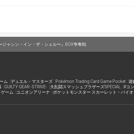
のため余裕をもってお越しください。
キリストはXなどで公開する場合がございますので、ご了承く
なった時点で参加希望者が最低成立人数に満たない場合、開催
予めご了承ください。"
Ⅱ 〜ジャシン・イン・ザ・シェル〜』BOX争奪戦
ゲーム
デュエル・マスターズ
Pokémon Trading Card Game Pocket
遊
器
GUILTY GEAR -STRIVE-
大乱闘スマッシュブラザーズSPECIAL
#コ
ドゲーム
ユニオンアリーナ
ポケットモンスター スカーレット・バイ