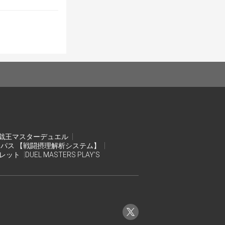
ださい。
を中止とさせて
戯王マスターデュエル
ンパス 【戦闘摂理解析システム】
オレット
DUEL MASTERS PLAY’S
公式