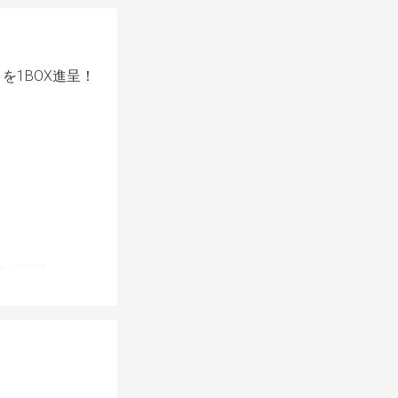
を1BOX進呈！
大6回戦
着がつかない場合