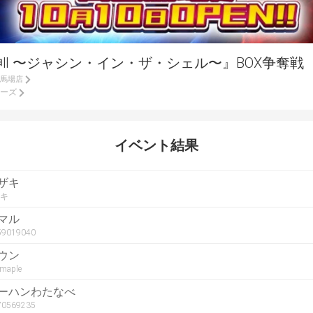
神Ⅱ 〜ジャシン・イン・ザ・シェル〜』BOX争奪戦
田馬場店
ーズ
イベント結果
ザキ
キ
マル
r59019040
ウン
.maple
ーハンわたなべ
r70569235