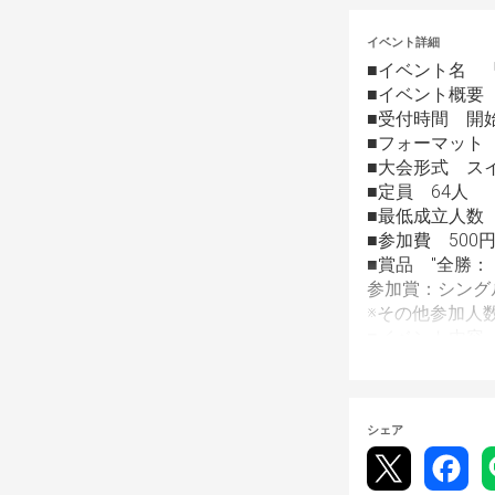
イベント詳細
■イベント名  
■イベント概要 
■受付時間    
■フォーマット  
■大会形式    
■定員    64人
■最低成立人数   
■参加費    500
■賞品    "
参加賞：シング
※その他参加人
■イベント内容 
全勝者が1人以
制限時間は20
は引き分けにな
シェア
■備考    "大
事前にアカウン
受付は先着順と