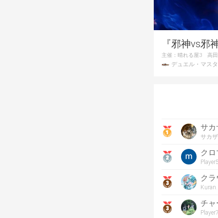
『邪神vs邪
主催：
晴れる屋3 高
デュエル・マスタ
サカ
サカザ
クロ
Playe
クラ
Kuran
チャ
Playe