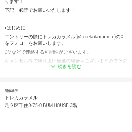
ります！
下記、必読でお願いいたします！
▫️はじめに
エントリーの際にトレカカラメル(@torekakarameru)のX
をフォローをお願いします。
DMなどで連絡する可能性がございます。
キャンセル等で繰り上げ当選の場合もございますのでその
続きを読む
際は、DMでご連絡いたします。
▫️受付場所
開催場所
トレカカラメル
店舗レジで受付を行ってください。
足立区千住3-75-8 BUM HOUSE 3階
▫️参加費
500円