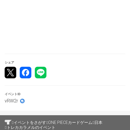
▫️会場
トレカ カラメル (@torekakarameru )
東京都足立区千住3-75-8 BUM HOUSE 3F
▫️
スケジュール
19:20〜19:50 大会受付
シェア
20:00〜 バトル開始
※当日の進行具合により、スケジュールが変更される可能
性があります。
イベントID
vRW2r
▫️
大会形式
最大4回戦スイスドロー形式
全勝者が1名になるまで対戦を行います。
イベントをさがす
ONE PIECEカードゲーム
日本
トレカカラメルのイベント