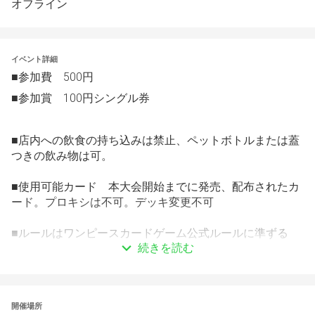
オフライン
イベント詳細
■参加費　500円
■参加賞　100円シングル券
■店内への飲食の持ち込みは禁止、ペットボトルまたは蓋
つきの飲み物は可。
■使用可能カード　本大会開始までに発売、配布されたカ
ード。プロキシは不可。デッキ変更不可
■ルールはワンピースカードゲーム公式ルールに準ずる
続きを読む
■制限時間30分　１本勝負　エクストラターンなし
時間切れの際は両者敗北
開催場所