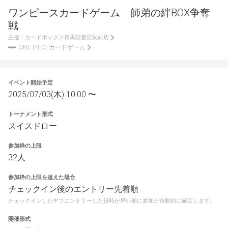
ワンピースカードゲーム 師弟の絆BOX争奪
戦
主催：
カードボックス青馬堂書店矢向店
ONE PIECEカードゲーム
イベント開始予定
2025/07/03(木) 10:00 〜
トーナメント形式
スイスドロー
参加枠の上限
32人
参加枠の上限を超えた場合
チェックイン後のエントリー先着順
チェックインした中でエントリーした日時が早い順に参加が自動的に確定します。
開催形式