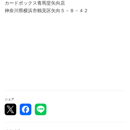
カードボックス青馬堂矢向店
■優勝者に師弟の絆1BOX
神奈川県横浜市鶴見区矢向５－８－４２
■参加人数により成績上位者にパック、じゃんけん大会の
追加景品あり
シェア