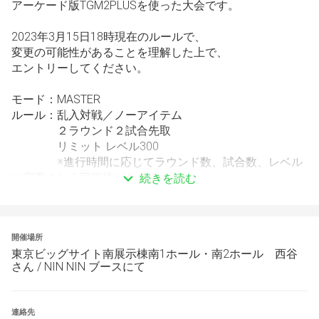
アーケード版TGM2PLUSを使った大会です。
2023年3月15日18時現在のルールで、
変更の可能性があることを理解した上で、
エントリーしてください。
モード：MASTER
ルール：乱入対戦／ノーアイテム
　　　　２ラウンド２試合先取
　　　　リミット レベル300
　　　　※進行時間に応じてラウンド数、試合数、レベル
は変更される可能性があります
続きを読む
レバーは三和製となります。
運営都合であり、ご理解をお願いします。
開催場所
東京ビッグサイト南展示棟南1ホール・南2ホール 西谷
試合開始前に対戦者同士でじゃんけんを行い、
さん / NIN NIN ブースにて
勝った方が１P側になります。
１試合終了後に、その試合を落とした方が席を選べます。
連絡先