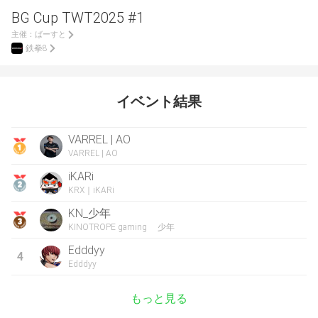
BG Cup TWT2025 #1
主催：
ばーすと
鉄拳8
イベント結果
VARREL | AO
VARREL | AO
iKARi
KRX｜iKARi
KN_少年
KINOTROPE gaming 少年
Edddyy
4
Edddyy
もっと見る