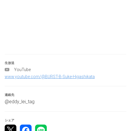
本大会に参加希望の方は必ず最後まで目を通してくださ
い。
ルールや参加事項に了承できる方のみエントリーしていた
だければ幸いです。
◆日時・場所
2025/7/20(日)　11時ごろ開始予定
群馬県庁 32階
〒371-8570 群馬県前橋市大手町１丁目１−１
生放送
YouTube
◆駐車場について
www.youtube.com/@BURST-B-Suke-Higashikata
敷地内駐車場あります。
連絡先
◆アクセス(電車・バス)
@eddy_lei_tag
JR両毛線前橋駅下車、バス約6分
新前橋駅下車、バス約7分
シェア
中央前橋駅下車、バス約7分