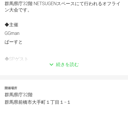
群馬県庁32階 NETSUGENスペースにて行われるオフライ
ン大会です。
◆主催
GGman
ばーすと
◆SPゲスト
続きを読む
FIREWORKS｜FIGHTER/ファイター様
◆協賛・協力等
開催場所
GG(グッドゲームス)
群馬県庁32階
https://goodgames.jp/
群馬県前橋市大手町１丁目１−１
※今後追加される可能性があります。
【ルール】