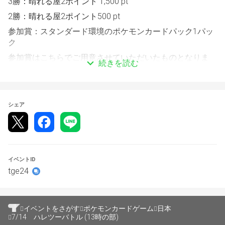
3勝：晴れる屋2ポイント 1,500 pt
2勝：晴れる屋2ポイント500 pt
参加賞：スタンダード環境のポケモンカードパック1パッ
ク
参加賞はこちらでご用意させていただいたものとなりま
続きを読む
す。変更はできません。
【スケジュール】
シェア
チェックイン時間：12:00～
エントリー・チェックイン締め切り時間：13:00
定員：44名
全3回戦です。
イベントID
tge24
大会の運営にはトナメルを使用します。
こちらのページからエントリーしたい大会を選択しエント
イベントをさがす
ポケモンカードゲーム
日本
リーをお願い致します。
7/14 ハレツーバトル (13時の部)