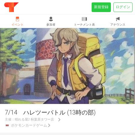
新規登録
ログイン
イベント
参加者
トーナメント表
アナウンス
7/14 ハレツーバトル (13時の部)
主催：
晴れる屋2 秋葉原タワー店
ポケモンカードゲーム