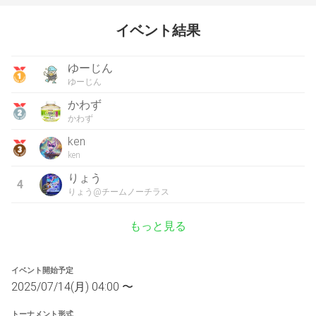
イベント結果
ゆーじん
ゆーじん
かわず
かわず
ken
ken
りょう
4
りょう@チームノーチラス
もっと見る
イベント開始予定
2025/07/14(月) 04:00 〜
トーナメント形式