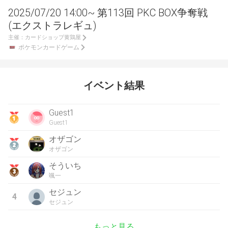
2025/07/20 14:00~ 第113回 PKC BOX争奪戦
(エクストラレギュ)
主催：
カードショップ黄鶏屋
ポケモンカードゲーム
イベント結果
Guest1
Guest1
オザゴン
オザゴン
そういち
颯一
セジュン
4
セジュン
もっと見る