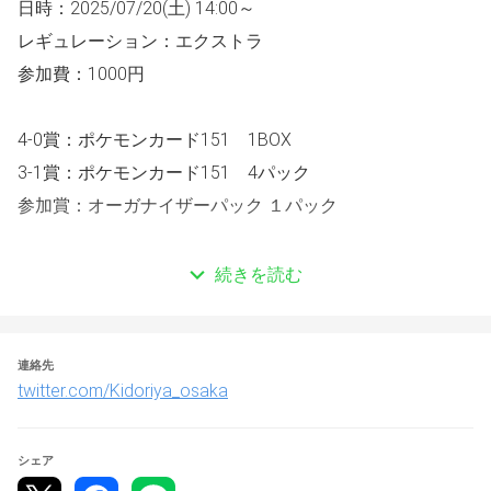
日時：2025/07/20(土) 14:00～
レギュレーション：エクストラ
参加費：1000円
4-0賞：
ポケモンカード151
　1BOX
3-1賞：
ポケモンカード151
　4パック
参加賞：オーガナイザーパック １パック
続きを読む
参加人数に関わらず４戦固定
4-0全勝した方に新弾1BOX
連絡先
3-1の方に4パック
twitter.com/Kidoriya_osaka
※当イベントではカメラを導入し、写真撮影や動画撮影を
し、当アカウントのツイート等で使用する事がございま
シェア
す。御了承下さい。