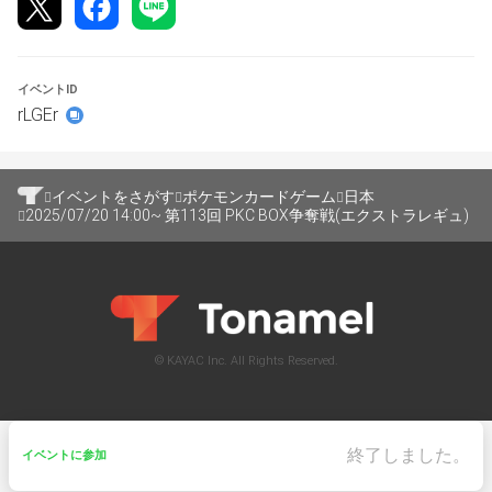
※当日、4-0の方はデッキリスト60枚を本アカウントで掲
載させて頂きますので、ご開示宜しくお願い致します。
※当日、参加人数により回戦数が変動する場合がありま
イベントID
す。ご了承ください
rLGEr
イベントをさがす
ポケモンカードゲーム
日本
2025/07/20 14:00~ 第113回 PKC BOX争奪戦(エクストラレギュ)
© KAYAC Inc. All Rights Reserved.
終了しました。
イベントに参加