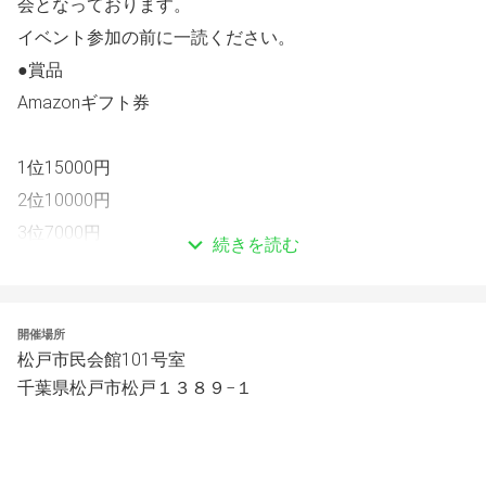
会となっております。
イベント参加の前に一読ください。
●賞品
Amazonギフト券
1位15000円
2位10000円
3位7000円
続きを読む
ランダム賞もございます。
●参加費
開催場所
松戸市民会館101号室
参加費は1500円です。
千葉県松戸市松戸１３８９−１
受付の際、現金にてお支払いをお願いします。
●受付時間
原則10:00〜10:50