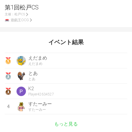
第1回松戸CS
主催：
松戸CS
遊戯王OCG
イベント結果
えだまめ
えだまめ
とあ
とあ
K2
Player42634527
すたーみー
4
すたーみー
もっと見る