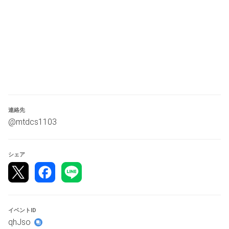
までとさせていただきます
●タイムテーブル
本大会はスイスドロー5回戦＋トーナメントを予定してお
ります。（参加人数によっては変更になる場合がございま
す）
10時50分　受付終了
11時　1回戦開始
連絡先
12時　2回戦開始
@mtdcs1103
13時　3回戦開始
14時　4回戦開始
シェア
15時 ５回戦開始
休憩時間30分
15時30分　トーナメント1回戦開始
16時30分　トーナメント2回戦開始
イベントID
qhJso
17時30分　決勝＆3位決定戦