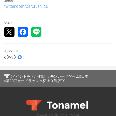
連絡先
2024/9/15(土)
twitter.com/cardrush_cs
▼
開催場所
▼
東京都 カードラッシュ秋葉原0号店TC
シェア
▼
対戦形式
▼
個人戦（予選スイス 6回戦 ＋ 決勝トーナメン
ト 4回戦）
イベントID
q3Vv8
▼
定員
▼
90人
▼
参加費 
▼
イベントをさがす
ポケモンカードゲーム
日本
第10回カードラッシュ杯＠０号店TC
1000円 / 1人 現地支払
▼
抽選方法
▼
抽選
▼
大会参加に必要な物
▼
© KAYAC Inc. All Rights Reserved.