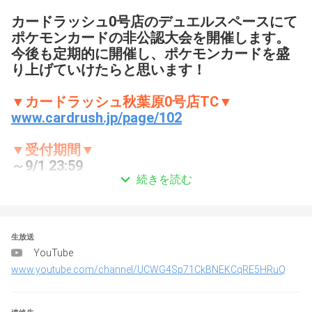
カードラッシュ0号店のデュエルスペースにて
ポケモンカードの非公認大会を開催します。
今後も定期的に開催し、ポケモンカードを盛
り上げていけたらと思います！
▼カードラッシュ秋葉原0号店TC▼
www.cardrush.jp/page/102
▼受付期間▼
～9/1 23:59
続きを読む
▼当選連絡▼
9/2以降　予定
生放送
▼
大会名
▼ 
YouTube
第10回ポケカカードラッシュ杯（#ラッシュ
www.youtube.com/channel/UCWG4Sp71CkBNEKCqRE5HRuQ
杯）
▼
開催日
▼