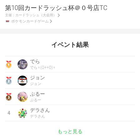
第10回カードラッシュ杯＠０号店TC
主催：
カードラッシュ（大会用）
ポケモンカードゲーム
イベント結果
でら
でら♆(Ѻ++Ѻ)♆
ジョン
ジョン
ぶるー
ぶるー
デラさん
4
デラさん
もっと見る