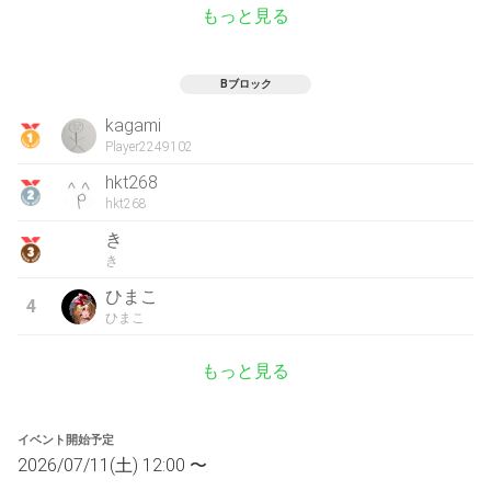
もっと見る
Bブロック
kagami
Player2249102
hkt268
hkt268
き
き
ひまこ
4
ひまこ
もっと見る
イベント開始予定
2026/07/11(土) 12:00 〜