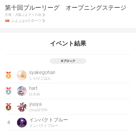
第十回ブルーリーグ オープニングステージ
主催：
大阪ぷよテトの会
ぷよぷよeスポーツ
イベント結果
Aブロック
syakegohan
しゃけごはん
hart
ひさめ
yuuya
yuuya2006
インパクトブルー
4
インパクトブルー