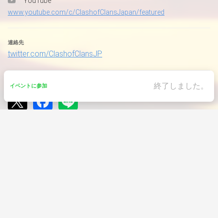
YouTube
本大会のルール・スケジュールは、以下URLを参照してく
ださい
www.youtube.com/c/ClashofClansJapan/featured
clashofclans.jpchampionship.com/rule_first/
連絡先
■クラクラ公式Twitterアカウント 
twitter.com/ClashofClansJP
twitter.com/ClashofClansJP
全体アナウンスの際、こちらのアカウントを使用する場合
がございますのでアカウントをフォローお願いいたします
終了しました。
シェア
イベントに参加
■エントリー締切
7/3(土) 17:00
イベントに参加
■大会期間
イベントID
7/3(土) 19:00〜24:00
owqmS
※時間は参加プレイヤー数に応じて変動する可能性があり
終了しました。
ます
■ブロック決勝
イベントをさがす
クラッシュ・オブ・クラン
オンライン
クラクラ日本一決定戦 7月予選
各ブロックの決勝戦は7/10(土)に実施します
■配信