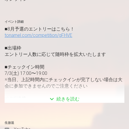
イベント詳細
■8月予選のエントリーはこちら！
tonamel.com/competition/gFHVE
■出場枠
エントリー人数に応じて随時枠を拡大いたします
■チェックイン時間
7/3(土) 17:00〜19:00
※当日、上記時間内にチェックインが完了しない場合は大
会に参加できませんのでご注意ください
■LINE連携
続きを読む
tonamel.com/settings/profile
LINE連携することでチェックインなどの漏れが防げます
生放送
■ルール