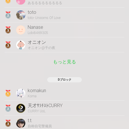
あるるるるるるるるる
toto
toto- Unicorns Of Love
Nanase
Lobi8469305
オニオン
オニオン@千の夜
もっと見る
Dブロック
komakun
Koma
天才ｻﾗﾁｽﾄCURRY
CURRY UoL
t.t.
自称自宅警備員