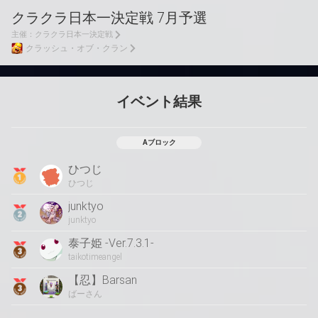
クラクラ日本一決定戦 7月予選
主催：
クラクラ日本一決定戦
クラッシュ・オブ・クラン
イベント結果
Aブロック
ひつじ
ひつじ
junktyo
junktyo
泰子姫 -Ver.7.3.1-
taikotimeangel
【忍】Barsan
ばーさん