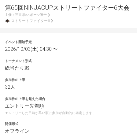
第65回NINJACUPストリートファイター6大会
主催：
三重県eスポーツ連合
ストリートファイター6
イベント開始予定
2026/10/03(土) 04:30 〜
トーナメント形式
総当たり戦
参加枠の上限
32人
参加枠の上限を超えた場合
エントリー先着順
エントリーした日時が早い順に参加が自動的に確定します。
開催形式
オフライン