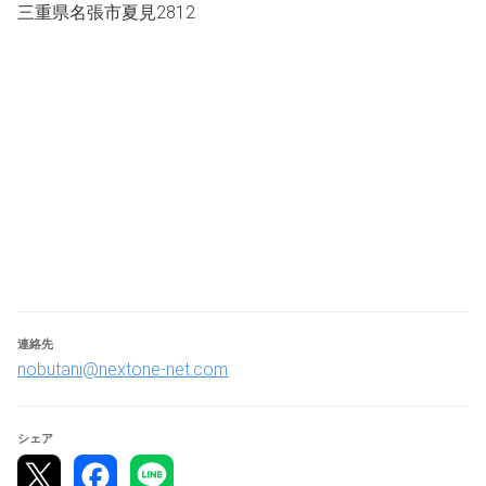
MC：KNIGHT（ロクスリーゲーミング所属）
三重県名張市夏見2812
ーーー賞金ーーー
優勝：10,000円
準優勝：5,000円
ーーーレギュレーションーーー
■16名以上の場合、予選リーグ戦→8名決勝トーナメント
■16名未満の場合、ダブルエリミネーション形式
■STEAM版を使用
■BO3（決勝はBO5）
連絡先
■キャラクター自由
nobutani@nextone-net.com
■コントローラ：持ち込み可。PCで使用できるものでお願
いします。デュアルショック4貸し出し可能。
シェア
ーーーー注意事項ーーーー