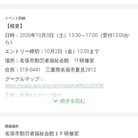
イベント詳細
【概要】
日時：2026年10月3日（土）13:30～17:00（受付13:00か
ら）
エントリー締切：10月2日（金）12:00まで
場所：名張市勤労者福祉会館　1F研修室
住所：518-0441　三重県名張市夏見2812
グーグルマップ：
https://maps.app.goo.gl/y1gaGKqHftuCuQX38
主催：名張eスポーツ協会
続きを読む
協賛：住友生命、株式会社JAPANNEXT、オープンテキス
ト株式会社
参加費：無料
開催場所
募集人数：32名（15歳未満は保護者同伴）
名張市勤労者福祉会館１Ｆ研修室