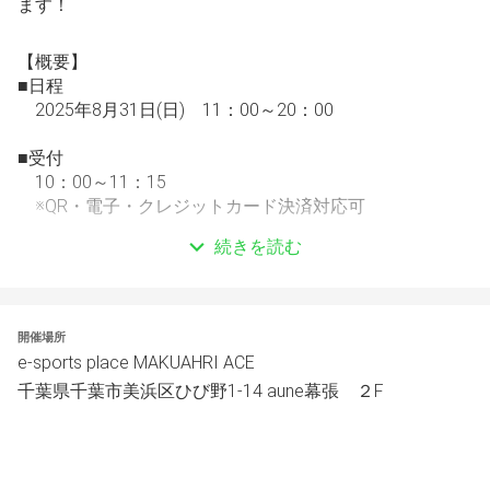
ます！
【概要】
■日程
　2025年8月31日(日)　11：00～20：00
■受付
　10：00～11：15
　※QR・電子・クレジットカード決済対応可
続きを読む
■施設利用料
　2,000円
　＋500円(ソフトドリンク飲み放題付き)
開催場所
■対戦環境
e-sports place MAKUAHRI ACE
　studioスペース
千葉県千葉市美浜区ひび野1-14 aune幕張 ２F
　台数：全8台(全台Steam)
■賞金・賞品
　優勝　：商品券 ￥20,000‐