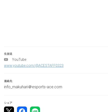
　準優勝：商品券 ￥10,000‐
　３位　：商品券 ￥5,000‐
　※賞金・賞品は丸山自動車様が拠出し、直接選手に支払
われます。
■配信について
　配信については配信台が1台準備されています。
　基本はTOP8以降のライブ配信になりますがTOP８前に
も配信をする可能性があります。
生放送
YouTube
■その他、施設情報
www.youtube.com/@ACESTAFF0323
　コントローラー貸し出し有※数量に限りあり
　ご自身のデバイスの持ち込み〇
連絡先
info_makuhari＠esports-ace.com
【お願い】
本大会に参加希望の方は必ず最後まで目を通してくださ
い。
ルールや参加事項に了承できる方のみエントリーしていた
シェア
だきますようお願いします。