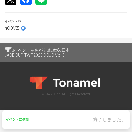
【使用タイトル】
鉄拳8　steam版
イベントID
※大会を公平に行うためアカウントは当店、所有のアカウ
nQ0VZ
ントを使用いたします。
【ルール】
TWTルールに遵守します
イベントをさがす
鉄拳8
日本
ACE CUP TWT2025 DOJO Vol.3
https://www.bandainamcoent.com/legal/community-
events/official-rules-twt
ゲーム設定　60秒
トーナメント方式
ダブルエリミネーション
© KAYAC Inc. All Rights Reserved.
3ラウンド先取設定のVS MOOD
2試合先取制
※Winner’s Final・
 Losers semi-Finals・
終了しました。
イベントに参加
Loser’s Final・Grand Finalのみ3試合先取制