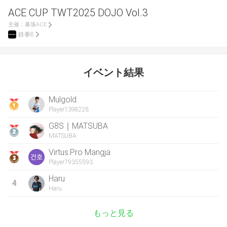
ACE CUP TWT2025 DOJO Vol.3
主催：
幕張ACE
鉄拳8
イベント結果
Mulgold
Player1398228
G8S｜MATSUBA
MATSUBA
Virtus.Pro Mangja
Player79355593
Haru
4
Haru
もっと見る