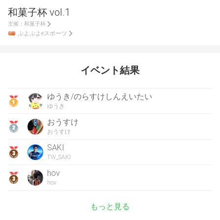
和菓子杯 vol.1
主催：
和菓子杯
ぷよぷよeスポーツ
イベント結果
ゆうき/のらすけしんえいたい
ゆうき
おうすけ
おうすけ
SAKI
TW_SAKI
hov
hov
もっと見る