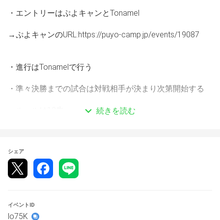
・エントリーはぷよキャンとTonamel
→ぷよキャンのURL:https://puyo-camp.jp/events/19087
・進行はTonamelで行う
・準々決勝までの試合は対戦相手が決まり次第開始する
・ルールは10先
続きを読む
◆概要
シェア
日時
10/22(水)21：00~
◆ルール
イベントID
使用ソフト
lo75K
　『ぷよぷよeスポーツ』(Nintendo Switch™ )