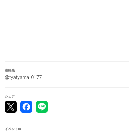
・会場
　笠原書店岡谷本店２階
・大会形式
　予選 最大５回戦スイスドロー形式
　決勝 上位8名によるトーナメント形式
連絡先
・試合時間
@tyatyama_0177
　30分
シェア
・時間切れに関して
※予選
・制限時間終了時点で勝敗がついていない場合、勝敗判定
は行わず、両者敗北となります。
イベントID
※決勝