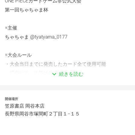
ONE PIECEカードゲーム非公式大会
第一回ちゃちゃま杯
※主催
ちゃちゃま @tyatyama_0177
※大会ルール
・大会当日までに発売したカード全て使用可能
・裁定やルール等は公式に準ずる。
続きを読む
・6月28日(土)発売の各種スタートデッキ使用可能です。
開催場所
※大会概要
笠原書店 岡谷本店
長野県岡谷市塚間町２丁目１−１５
・参加費
　1500円