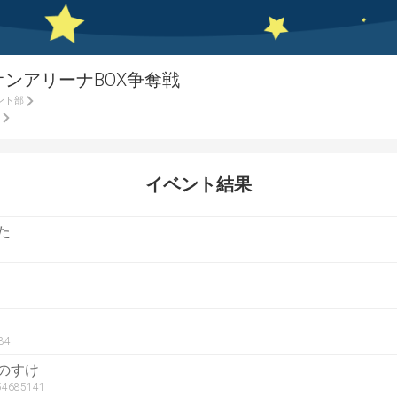
オンアリーナBOX争奪戦
ント部
イベント結果
た
84
のすけ
r54685141