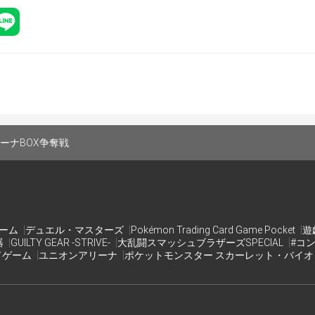
術師１BOX
ーナBOX争奪戦
庫商品１BOX
ご利用いただける100円分の商品券
ゲーム
デュエル・マスターズ
Pokémon Trading Card Game Pocket
遊
器
GUILTY GEAR -STRIVE-
大乱闘スマッシュブラザーズSPECIAL
#コ
ドゲーム
ユニオンアリーナ
ポケットモンスター スカーレット・バイ