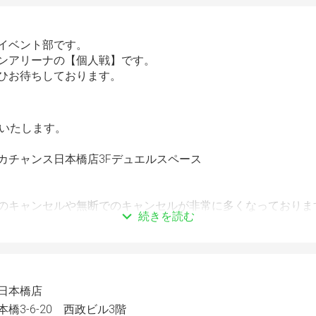
イベント部です。
ンアリーナの【個人戦】です。
ひお待ちしております。
催いたします。
カチャンス日本橋店3Fデュエルスペース
のキャンセルや無断でのキャンセルが非常に多くなっておりま
続きを読む
にもキャンセルはなるべくご遠慮ください。
っては景品が変動する可能性がございます。
さい。
にデッキレシピを頂きます。優勝者の方はレシピ公開が必須とな
日本橋店
橋3-6-20 西政ビル3階