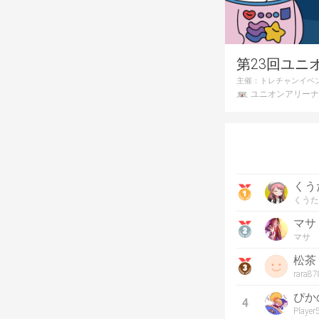
第23回ユニ
主催：
トレチャンイベ
ユニオンアリーナ
くう
くうた
マサ
マサ
松茶
rara87
ぴか
4
Playe