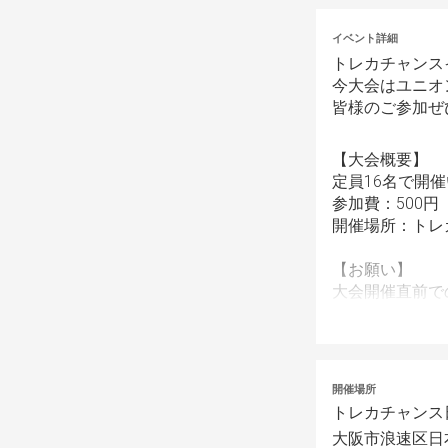
イベント詳細
トレカチャンス
今大会はユニオ
皆様のご参加ぜ
【大会概要】
定員16名で開
参加費：500円
開催場所：トレ
【お願い】
大会開催直前で
継続開催のため
＊参加者数によ
予めご了承くだ
開催場所
＊SNS投稿用
トレカチャンス
了承下さい。
大阪市浪速区日本