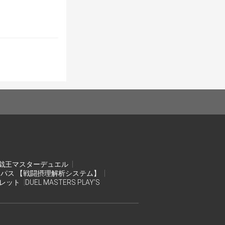
戯王マスターデュエル
ンパス 【戦闘摂理解析システム】
オレット
DUEL MASTERS PLAY’S