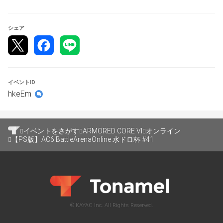
シェア
イベントID
hkeEm
イベントをさがす
ARMORED CORE VI
オンライン
【PS版】AC6 BattleArenaOnline 水ドロ杯 #41
◆大会形式について
本大会については
スイスドロー形式(最大5回戦実施)
© KAYAC Inc. All Rights Reserved.
1on1(シングル戦)/BO1