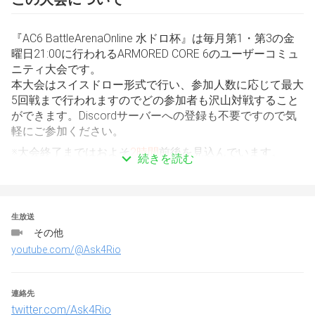
『AC6 BattleArenaOnline 水ドロ杯』は毎月第1・第3の金
曜日21:00に行われるARMORED CORE 6のユーザーコミュ
ニティ大会です。
本大会はスイスドロー形式で行い、参加人数に応じて最大
5回戦まで行われますのでどの参加者も沢山対戦すること
ができます。Discordサーバーへの登録も不要ですので気
軽にご参加ください。
※大会終了まではおよそ
2時間
前後を見込んでいます。
続きを読む
↓大会詳細について、下記必ずご一読下さい↓
生放送
◆タイムテーブル
その他
youtube.com/@Ask4Rio
連絡先
twitter.com/Ask4Rio