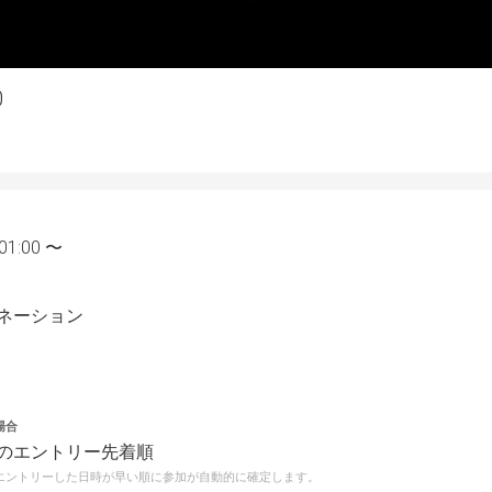
0
01:00 〜
ネーション
場合
のエントリー先着順
エントリーした日時が早い順に参加が自動的に確定します。