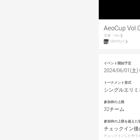
AeoCup Vol.
主催：
Aeo
IdentityV
イベント開始予定
2024/06/01(土) 
トーナメント形式
シングルエリミ
参加枠の上限
32チーム
参加枠の上限を超えた
チェックイン後
チェックインした中で