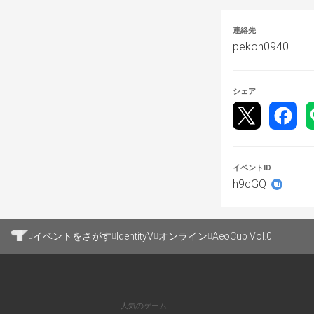
決勝戦のみ専用di
連絡先
pekon0940
進行等調整のた
シェア
▶︎予選試合形式
BO3
第1試合
ハンター BAN 
イベントID
第2試合
h9cGQ
ハンター　1BA
第3試合
イベントをさがす
IdentityV
オンライン
AeoCup Vol.0
ハンター　2BA
延長戦
ハンター　3BA
人気のゲーム