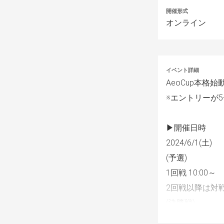
開催形式
オンライン
イベント詳細
AeoCup本格
※エントリーが
▶︎開催日時
2024/6/1(土)
(予選)
1回戦 10:00～
2回戦以降は対
(決勝戦)
同日22:20～