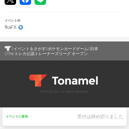
催可能な公式大会です。成績上位者は、ポケモンWCSの
出場権や限定アイテムとの交換が可能なポイント「チャン
ピオンシップポイント」を獲得することが可能です。
イベントID
また、参加者数に応じて、順位によりチャンピオンシップ
fkaFX
ポイントが付与されます。
イベントをさがす
ポケモンカードゲーム
日本
The トレカ公認トレーナーズリーグ オープン
© KAYAC Inc. All Rights Reserved.
受付は締め切りました
イベントに参加