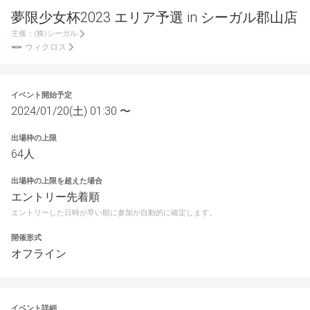
夢限少女杯2023 エリア予選 in シーガル郡山店
主催：
(株)シーガル
ウィクロス
イベント開始予定
2024/01/20(土) 01:30 〜
出場枠の上限
64人
出場枠の上限を超えた場合
エントリー先着順
エントリーした日時が早い順に参加が自動的に確定します。
開催形式
オフライン
イベント詳細