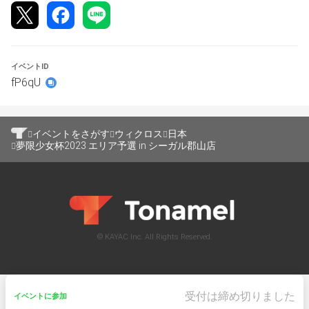
てください。
※「
バーストチャンスの詳細（WIXOSS公式HP）
」
②アタックフェイズを進行中であった場合
そのターンを最後まで行ってください。ターン終了時点で
イベントID
勝敗が付いていなかった場合は、ゲームの進行を中断し、
fP6qU
バーストチャンスで勝敗を決定してください。
＜決勝ラウンド進出者選出方法＞
予選終了時点での成績上位8名を決勝進出者とします。
イベントをさがす
ウィクロス
日本
得点が同じだった場合は、次のようにして順位を決定しま
夢限少女杯2023 エリア予選 in シーガル郡山店
す。
【優先1】得点
【優先2】対戦相手の得点率（OMW%）
【優先3】対戦相手が戦った相手の得点率（OMW%）の平
均
上記で全く同じだった場合は、バーストチャンスにて順位
© KAYAC Inc. All Rights Reserved.
を決定します。
OMW%とは、大会中どれだけ強い相手と対戦してきた
か、という指標です。
受付は締め切りました
同じ得点であれば、より強い対戦相手とより多く当たった
イベントに参加