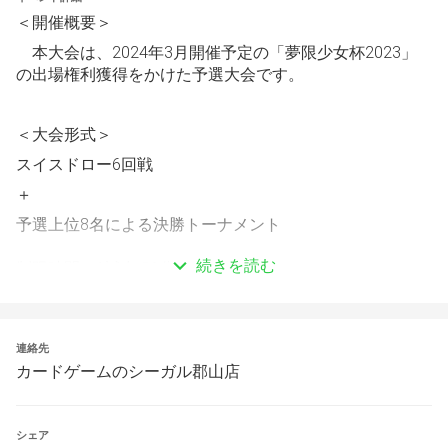
＜開催概要＞
本大会は、2024年3月開催予定の「夢限少女杯2023」
の出場権利獲得をかけた予選大会です。
＜大会形式＞
スイスドロー6回戦
＋
予選上位8名による決勝トーナメント
続きを読む
制限時間　1試合 30分
＜フォーマット＞　ディーヴァセレクション
連絡先
カードゲームのシーガル郡山店
＜制限時間終了時の処理＞
制限時間終了時の対応は下記の2通りとなります。
①アタックフェイズを進行していなかった場合
ゲームの進行を中断し、バーストチャンスで勝敗を決定し
シェア