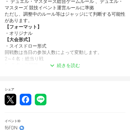
・ デュエル・マスターズ総合ゲームルール 、デュエル・
マスターズ 競技イベント運営ルールに準拠
ただし、調整中のルール等はジャッジにて判断する可能性
があります。
【フォーマット】
・オリジナル
【大会形式】
・スイスドロー形式
回戦数は当日の参加人数によって変動します。
2～4 名：総当り戦
5～8 名：3 回戦
続きを読む
9～16 名：4 回戦
17～32 名：5 回戦
20分1本先取
シェア
時間切れの場合はその時点で両者敗北。
延長ターン等はございませんのでご注意ください。
スケジュール
～15：00 大会受付
15：00～ 1回戦　
イベントID
17：00～ 表彰式
f6FDN