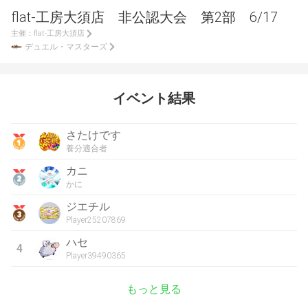
flat-工房大須店 非公認大会 第2部 6/17
主催：
flat-工房大須店
デュエル・マスターズ
イベント結果
さたけです
養分適合者
カニ
かに
ジエチル
Player25207869
ハセ
4
Player39490365
もっと見る