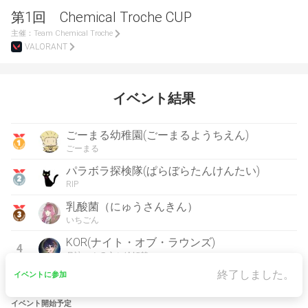
第1回 Chemical Troche CUP
主催：
Team Chemical Troche
VALORANT
イベント結果
ごーまる幼稚園(ごーまるようちえん)
ごーまる
パラボラ探検隊(ぱらぼらたんけんたい)
RIP
乳酸菌（にゅうさんきん）
いちごん
KOR(ナイト・オブ・ラウンズ)
4
月詠コウ@立ち絵解禁
終了しました。
イベントに参加
イベント開始予定