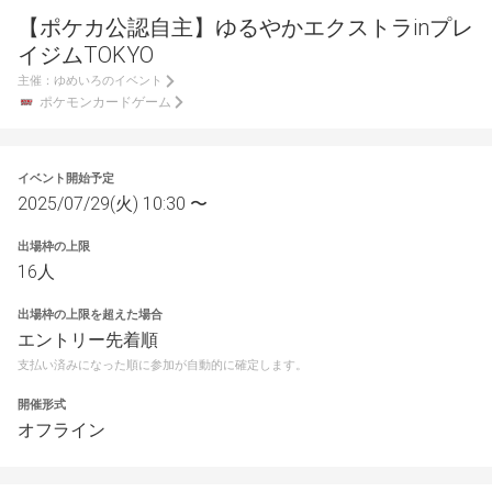
【ポケカ公認自主】ゆるやかエクストラinプレ
イジムTOKYO
主催：
ゆめいろのイベント
ポケモンカードゲーム
イベント開始予定
2025/07/29(火) 10:30 〜
出場枠の上限
16人
出場枠の上限を超えた場合
エントリー先着順
支払い済みになった順に参加が自動的に確定します。
開催形式
オフライン