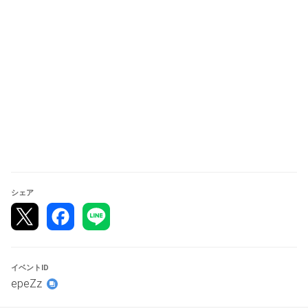
ひとつのデッキでじっくりあそびたい方ももちろん大歓迎
ですが、
よろしければいくつかデッキをお持ちください。
対戦相手と相談する際の目安として下記をご利用くださ
い。
①つよくてたのしいデッキ
エクストラバトルの日で優勝を目指したり、チャンピオン
ズリーグへ持って行こうと思えるようなパワフルなデッ
キ。グッズや特性が使えなくてもうらみっこなしの本格バ
シェア
トル！
相手の妨害をメインにしたり、対戦をとても少ない番で決
着させようとするデッキはこっちに分類する方がよいかも
です。
イベントID
epeZz
②たのしくてたのしいデッキ