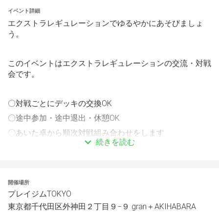
イベント詳細
エクストラレギュレーションでゆるやかにあそびましょ
う。
このイベントはエクストラレギュレーションの交流・対戦
会です。
〇対戦ごとにデッキの交換OK
〇途中参加・途中退出・休憩OK
〇あいた卓から順次対戦組み合わせをします
続きを読む
運営もときどき対戦にまざってゆるやかに開催します。
よろしくおねがいします。
開催場所
プレイジムTOKYO
===
東京都千代田区外神田２丁目９−９ gran＋AKIHABARA