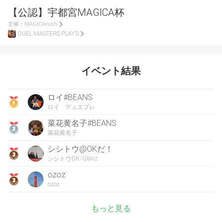
【公認】宇都宮MAGICA杯
主催：
MAGICArush
DUEL MASTERS PLAY’S
イベント結果
ロイ#BEANS
ロイ デュエプレ
菜花黄名子#BEANS
菜花黄名子
シシトウ@OKだ！
シシトウOK/Glänz
ozoz
ozoz
もっと見る