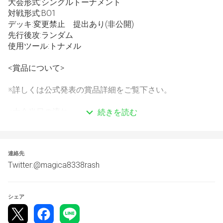
大会形式:シングルトーナメント
対戦形式:BO1 
デッキ:変更禁止　提出あり(非公開)
先行後攻:ランダム
使用ツール:トナメル
<賞品について>
※詳しくは公式発表の賞品詳細をご覧下さい。
<大会当日の流れ>
続きを読む
エントリー受付及びデッキ提出:20時59分まで
チェックイン:19時〜20時59分
大会開始:21時〜
連絡先
Twitter:@magica8338rash
<注意事項>
・大会開始１時間前よりチェックインを忘れないようにお
願いします。
シェア
・対戦表、上の方がルーム作成をお願いします。
・対戦相手確定から10分連絡が取れない場合は不戦敗と
なります。