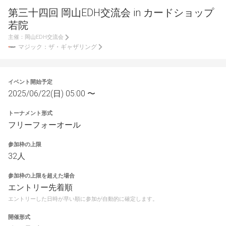
第三十四回 岡山EDH交流会 in カードショップ
若院
主催：
岡山EDH交流会
マジック：ザ・ギャザリング
イベント開始予定
2025/06/22(日) 05:00 〜
トーナメント形式
フリーフォーオール
参加枠の上限
32人
参加枠の上限を超えた場合
エントリー先着順
エントリーした日時が早い順に参加が自動的に確定します。
開催形式