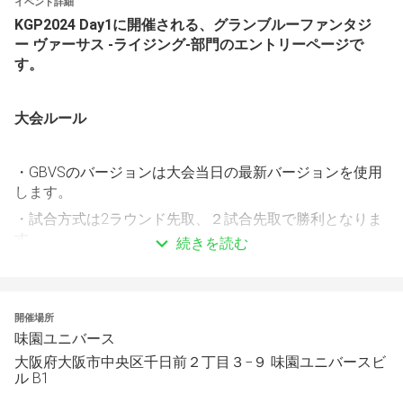
イベント詳細
KGP2024 Day1に開催される、
グランブルーファンタジ
ー ヴァーサス -ライジング-
部門のエントリーページで
す。
大会ルール
・GBVSのバージョンは大会当日の最新バージョンを使用
します。
・試合方式は2ラウンド先取、２試合先取で勝利となりま
す。
続きを読む
・WINNERS FINAL、LOSERS FINAL、GRAND FINALの試合
方式は2ラウンド先取、3試合先取で勝利となります。
・試合時間は９９秒となります。
開催場所
味園ユニバース
・対戦ステージは「城砦都市アルビオン　コロシアム」固
定となります。
大阪府大阪市中央区千日前２丁目３−９ 味園ユニバースビ
ル B1
・機材トラブルなどにより試合の進行が不可能になった場