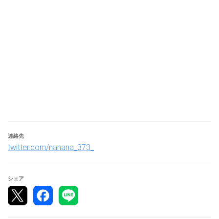
合、中段されたラウンド数のみ再現して再試合となりま
す。
・使用キャラ「ルナール」は使用することはできません。
・※ブラインドピック　したい場合は担当の運営に声をか
けて下さい。 （※お互いの選択するキャラクターを運営に
伝え始まるまで分からないようにする事）
・2試合目以降は、直前の試合に負けた選手のみキャラク
ター変更可能とします。
・コントローラーについて 純正以外のコントローラーや
キーボード等を使用する場合は以下の事項に従ってくださ
い。
連絡先
　ボタンで行う際、移動操作を複数の入力系統に割り当て
twitter.com/nanana_373_
ることはできません。
　左右の方向キー、ボタンが同時に入力された場合は両方
の入力を有効、または両方の入力を無効としなければなり
シェア
ません。
　連射機能等のコントローラー側のマクロ機能は使用する
ことができません。