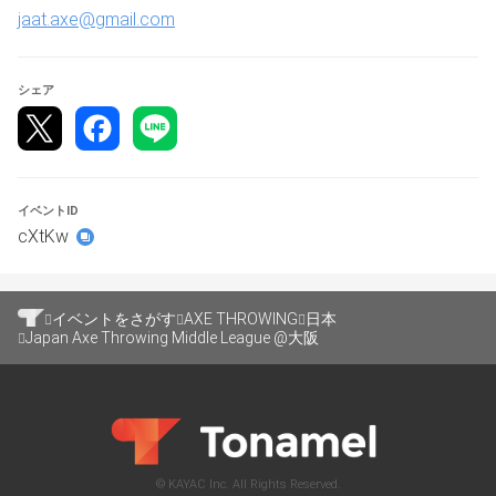
jaat.axe@gmail.com
◯賞金
1位：20,000円
シェア
2位：10,000円
3位：5,000円
◯サーキットポイント付与数
＜開催地版＞
イベントID
1位：40pt
cXtKw
1位以外：20pt
＜全国版＞
・Avg.スコア 1位：40 pt
イベントをさがす
AXE THROWING
日本
Japan Axe Throwing Middle League @大阪
・Highスコア 1位：40 pt
◯大会形式(参加人数によって変更となる場合がございま
す)
スイスドロー方式による4回戦のトーナメント後、決勝
戦・3位決定戦を行う。
© KAYAC Inc. All Rights Reserved.