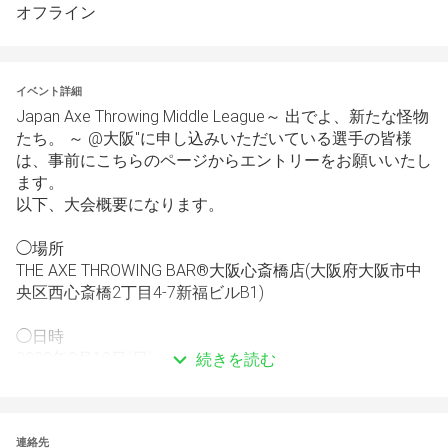
オフライン
イベント詳細
Japan Axe Throwing Middle League～ 出でよ、新たな怪物
たち。 ～ @大阪"に申し込みいただいている選手の皆様
は、事前にこちらのページからエントリーをお願いいたし
ます。
以下、大会概要になります。
◯場所
THE AXE THROWING BAR®︎大阪心斎橋店(大阪府大阪市中
央区西心斎橋2丁目4-7新福ビルB1)
◯日時
2023年9月10日(日) 
続きを読む
9:30フリー練習/10:00 受付/10:30 開会/15:00頃閉会
◯参加費
連絡先
4,000円