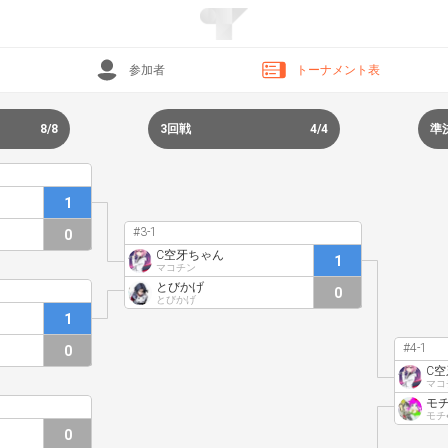
参加者
トーナメント表
8/8
3回戦
4/4
準
1
#3-1
0
C空牙ちゃん
1
マコチン
とびかげ
0
とびかげ
1
#4-1
0
C
マコ
モ
モチ
0