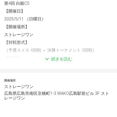
第4回 白銀CS
【開催日】
2025/5/11 （日曜日）
【開催場所】
ストレージワン
【対戦形式】
（予選スイス 4回戦 ＋ 決勝トーナメント 3回戦）
【定員】
続きを読む
16チーム
【参加費】
開催場所
6000円 / 1チーム
ストレージワン
参加費は1試合目終了後に回収します。
広島県広島市南区京橋町1-3 WAKO広島駅前ビル 3F スト
各テーブルに置いてある封筒にチーム名を記入して提出し
レージワン
てください。
【抽選方法】