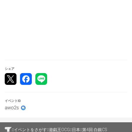
先着順
【大会参加に必要な物】
大会参加するために必要な物です。必ず持参して下さい。
① 大会に使用する「デッキ」及び「デッキシート」
② 決闘に必要なもの（筆記用具、メモ帳、トークン、サ
イコロ等）
③ 身分が確認できる物（当日確認する場合がございま
す）
④ 大会参加費
シェア
【大会スケジュール】
10:05 大会受付
イベントID
10:20～ 開会式
awo2s
10:30 予選スイスドロー1回戦
11:30 予選スイスドロー2回戦
12:30 予選スイスドロー3回戦
イベントをさがす
遊戯王OCG
日本
第4回 白銀CS