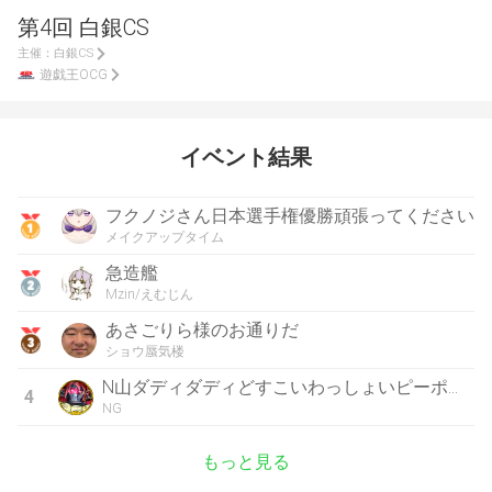
第4回 白銀CS
主催：
白銀CS
遊戯王OCG
イベント結果
フクノジさん日本選手権優勝頑張ってください
メイクアップタイム
急造艦
Mzin/えむじん
あさごりら様のお通りだ
ショウ蜃気楼
N山ダディダディどすこいわっしょいピーポーピーポー
4
NG
もっと見る