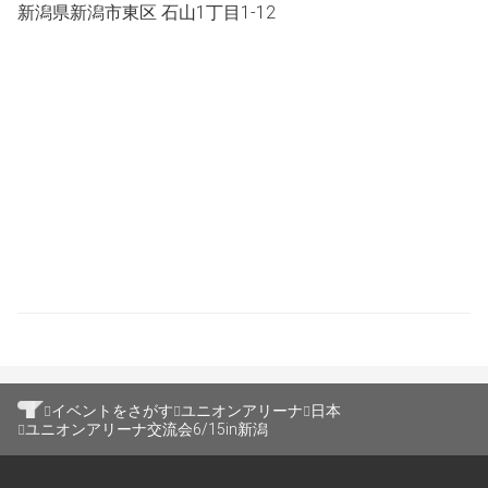
新潟県新潟市東区 石山1丁目1-12
ルール:ベーシックルール
スイスドロー景品:サプライorショップバトルプロモ等(予
定)
タイムスケジュール
15:30 開場・受付開始
揃い次第 スイスドロー対戦開始
17:00 対戦終了・撤収
途中参加・途中退出はいつでも問題ありません。
スイスドローに参加するのに時間の都合が悪い場合は主催
まで連絡をお願いいたします。
場合によってはスイスドローの開催自体をやめて交流会
イベントをさがす
ユニオンアリーナ
日本
(自由対戦)のみとすることもあり得ますのでご了承くださ
ユニオンアリーナ交流会6/15in新潟
い。