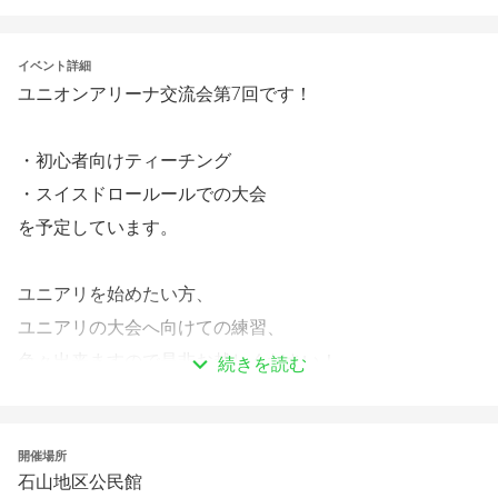
イベント詳細
ユニオンアリーナ交流会第7回です！
・初心者向けティーチング
・スイスドロールールでの大会
を予定しています。
ユニアリを始めたい方、
ユニアリの大会へ向けての練習、
色々出来ますので是非お越しください！
続きを読む
日時:6/15(日)15時30分～17時
開催場所
場所:石山地区公民館3F講座室
石山地区公民館
参加費:無料