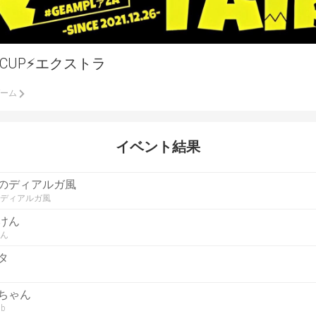
️CUP⚡️エクストラ
ーム
イベント結果
のディアルガ風
ディアルガ風
けん
ん
タ
ちゃん
bb