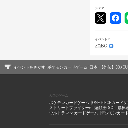
・対戦形式
シェア
　⚫︎参加者16
　　スイスドロ
　　上位4名で
　⚫︎参加者17
イベントID
　　スイスドロ
Z0jBC
・試合時間
イベントをさがす
ポケモンカードゲーム
日本
【外伝】33⚡️C
　25分間
・時間切れの場
　終了コール時
人気のゲーム
う。それでも決
ポケモンカードゲーム
ONE PIECEカード
ストリートファイター6
遊戯王OCG
蟲神
ウルトラマン カードゲーム
デジモンカー
・投了について
　対戦終了まで