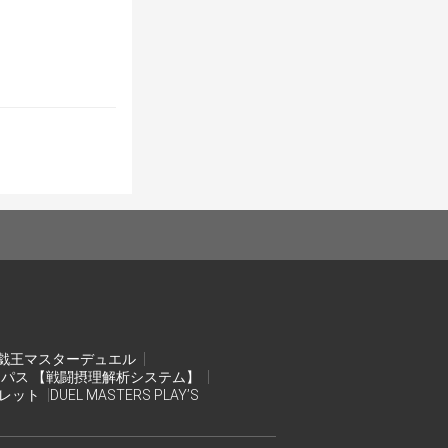
ヤーの番まで行
戯王マスターデュエル
ンパス 【戦闘摂理解析システム】
オレット
DUEL MASTERS PLAY’S