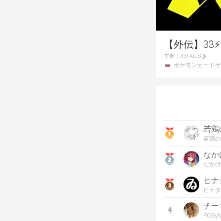
【外伝】33⚡
主催：
33TAIL'S
ポケモンカードゲ
若鶏
若鶏の
なか
なかけ
ヒナ
ヒナタ
チー
4
PCGy