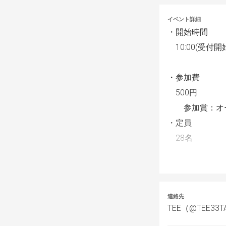
イベント詳細
・開始時間
　10:00(受付開始
・参加費
　500円
　　参加賞：オ
・定員
　28名
●
大会ルール
・レギュレーシ
連絡先
　エクストラ
TEE（@TEE33T