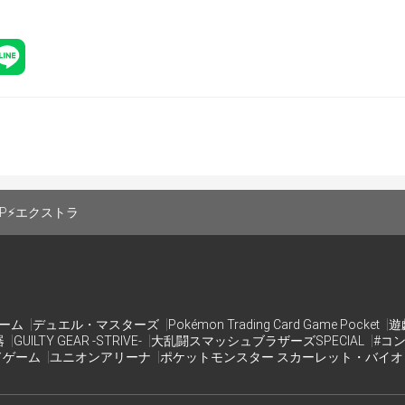
名以下の場合
ー方式（4回戦固定）
決勝トーナメント実施
名以上の場合
ー方式（5回戦固定）
UP⚡️エクストラ
合の処理について
点で決着がついていない場合、後攻で対戦を始めているプレイ
着がつかなかった場合は「両者負け」とする。
ゲーム
デュエル・マスターズ
Pokémon Trading Card Game Pocket
遊
器
GUILTY GEAR -STRIVE-
大乱闘スマッシュブラザーズSPECIAL
#コ
ドゲーム
ユニオンアリーナ
ポケットモンスター スカーレット・バイ
可