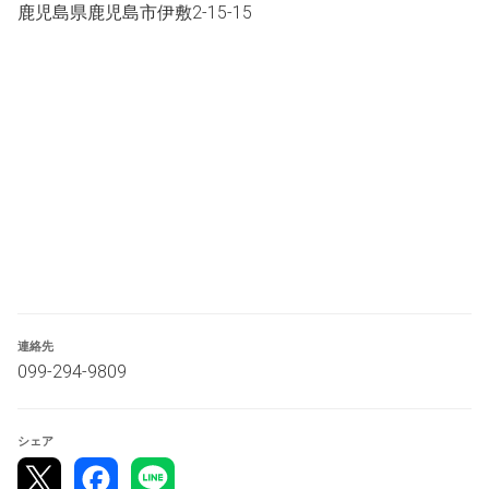
その指示に従ってください。
鹿児島県鹿児島市伊敷2-15-15
◇大会参加に必要な物
・開催日時点でのスタンダードレギュに沿った６０枚デッ
キ
・ダメカン（コイン等も）
・大会参加費１０００円
・プレイマット（えっちぃのはNG）
◇大会スケジュール
・10:00～10:30　受付
・10:30～11:00　開会式
・11:00～14:00　予選（スイスドロー）
・14:00～15:00　休憩
・15:00～17:00　決勝トーナメント
連絡先
・17:00～17:30　表彰
099-294-9809
◇大会ルール
公式のルールに準ずる。（フロアルール・上級ルールガイ
シェア
ド）途中でのデッキの交換、パーツの差し替えは不可で