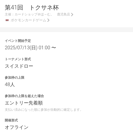
第41回 トクサネ杯
主催：
カードショップ＠ほ～む。 鹿児島店
ポケモンカードゲーム
イベント開始予定
2025/07/13(日) 01:00 〜
トーナメント形式
スイスドロー
参加枠の上限
48人
参加枠の上限を超えた場合
エントリー先着順
支払い済みになった順に参加が自動的に確定します。
開催形式
オフライン