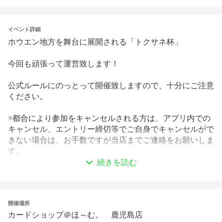
イベント詳細
ホウエン地方を舞台に展開される「トクサネ杯」
今回も頑張って運営致します！
公式ルールにのっとって開催致しますので、十分にご注意
ください。
※都合により参加をキャンセルされる方は、アプリ内での
キャンセル、エントリー締切等でご自身でキャンセルがで
きない場合は、お手数ですが当店までご連絡をお願いしま
す。
続きを読む
※お車でお越しの際は、極力乗り合わせて来店いただきま
すようお願いします。
　駐車場は臨時駐車場・店舗向かいの第2駐車場をご利用
開催場所
くださいをご利用ください。
カードショップ＠ほ～む。 鹿児島店
　臨時駐車場・第2駐車場には誘導員を配置しますので、