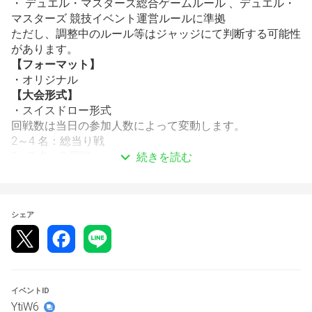
・ デュエル・マスターズ総合ゲームルール 、デュエル・
マスターズ 競技イベント運営ルールに準拠
ただし、調整中のルール等はジャッジにて判断する可能性
があります。
【フォーマット】
・オリジナル
【大会形式】
・スイスドロー形式
回戦数は当日の参加人数によって変動します。
2～4 名：総当り戦
5～8 名：3 回戦
続きを読む
9～16 名：4 回戦
17～32 名：5 回戦
20分1本先取
シェア
時間切れの場合はその時点で両者敗北。
延長ターン等はございませんのでご注意ください。
スケジュール
～17：00 大会受付
17：00～ 1回戦　
イベントID
19：00～ 表彰式
YtiW6