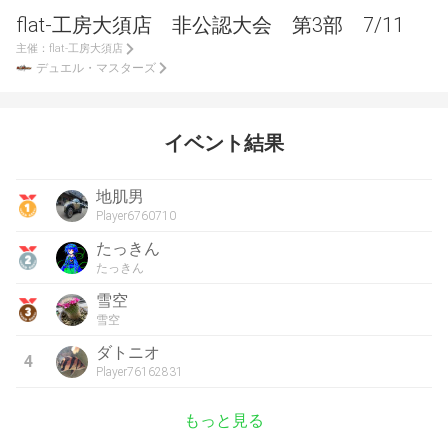
flat-工房大須店 非公認大会 第3部 7/11
主催：
flat-工房大須店
デュエル・マスターズ
イベント結果
地肌男
Player6760710
たっきん
たっきん
雪空
雪空
ダトニオ
4
Player76162831
もっと見る