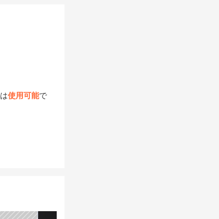
ドは
使用可能
で
北とする