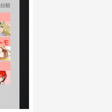
北とする
試合の結果は有
始した場合、作
北とする
を認める。
てしまったメン
ドの変更は不可