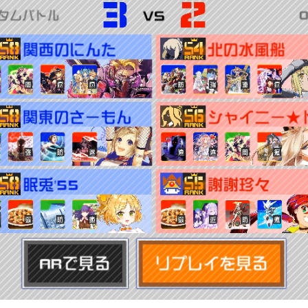
用
ーロー/デッキ変更は勝敗にかかわらず可能
ード被り、禁止カードの使用)などが発覚した場合その試合を敗
点
慮の事故(ラグ、クラッシュなど)による再戦は行わず、起きた
ルを作成するにあたって、設定に誤りがあったままバトルを開
ムはそのバトルを負け扱いとする。
ルに影響を及ぼさなかった場合は例外とする。
ード被り、禁止カードの使用)などが発覚した場合その試合を敗
ー全員が揃わない状態で対戦が開始されてしまった場合、再戦
場合、両チーム共にヒーロー/カードの構成変更を可能とする。
メンバー全員が揃った状態で試合を開始したが、AI表記になっ
、再戦とする。
場合、AI表記になったメンバーがいたチームは、ヒーロー/カー
手はカードのみ変更を可能とする。
ない場合でも両チームの同意があれば再戦を可能