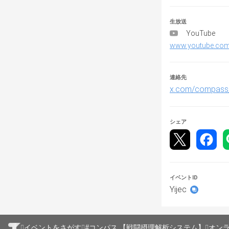
※両チーム同意
可、対戦相手は
生放送
YouTube
■カスタムバト
www.youtube.co
※公式ルールを
カスタムバトル
▼カードレベル
連絡先
・LV最小値 : 50
x.com/compass
・LV最大値 : 50
▼カード制限
・チーム内カー
シェア
・シーズンカー
・イベントカー
▼試合設定
・メンバー不足
・ヒーロー非表
イベントID
・観戦者数：0
Yijec
※観戦人数は手
配信時は運営が
▼ヒーロー制限
・チーム内ロー
イベントをさがす
#コンパス 【戦闘摂理解析システム】
オン