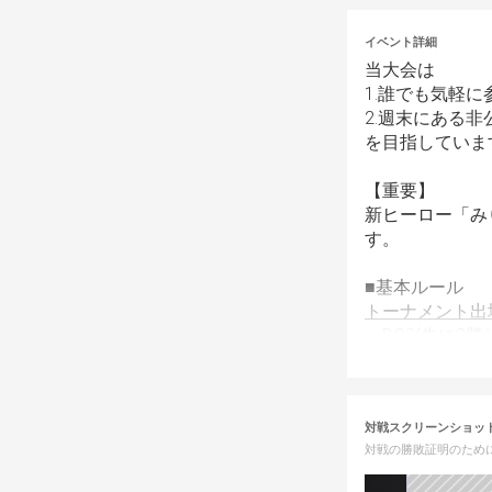
イベント詳細
当大会は
1.誰でも気軽
2.週末にある
を目指していま
【重要】
新ヒーロー「み
す。
■基本ルール
トーナメント出
・BO3(先に2
・公式ルール採
・バトル間のヒ
・禁止行為(カ
対戦スクリーンショッ
対戦の勝敗証明のため
トーナメント出
ベスト32までB