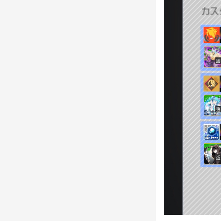
・公式ルール採
・バトル間のヒ
・禁止行為(カ
■対戦時の注意
・ゲーム中の不
効とする。
・カスタムバト
成した側のチー
※ただし、バト
・禁止行為(カ
■再戦について
・チームメンバ
※再戦となった
・両者のチーム
バーがいた場合
※再戦となった
とする。対戦相
・上記に該当し