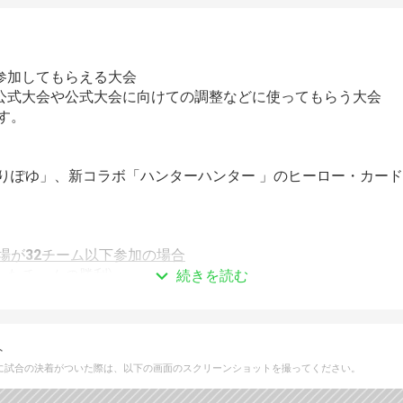
に参加してもらえる大会
非公式大会や公式大会に向けての調整などに使ってもらう大会
す。
りぽゆ」、新コラボ「ハンターハンター 」のヒーロー・カー
場が
32
チーム以下参加の場合
勝したチームの勝利)
続きを読む
用
ーロー/デッキ変更は勝敗にかかわらず可能
ード被り、禁止カードの使用)などが発覚した場合その試合を敗
ト
に試合の決着がついた際は、以下の画面のスクリーンショットを撮ってください。
場が
33
チーム以上参加の場合
O1(先に1勝したチームの勝利)、以降BO3