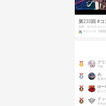
第233回 
主催：
【CWC】#コン
#コンパス 【戦
クリ
千影
あ
私達が
ゆー
おうど
ドッ
をれお