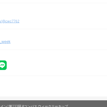
の再戦の場合、再戦を主張した側のチームはヒーロー・カード
ヒーロー・カードの構成変更を可
ル設定事項
m/@cwc7762
採用
のルール設定の右上タブにある「公式」のルールを使用して下
制限
_week
ドかぶり禁止：オン
ド禁止：オン
ド禁止：オン
時のAI追加不要：オン
示：オン
動で0人にする事
設定します
ルかぶり禁止：オン
ライン
第233回 #コンパス ウィークリーカップ