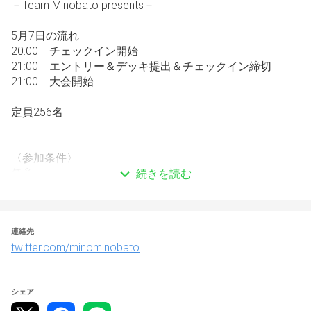
－Team Minobato presents－
5月7日の流れ
20:00　チェックイン開始
21:00　エントリー＆デッキ提出＆チェックイン締切
21:00　大会開始
定員256名
〈参加条件〉
任意
続きを読む
・ミノバトツイッターアカウントのフォロー
・大会ツイートのRT
・使用禁止カードのチェック（SR、Vicカード、それらの
連絡先
レアリティの超次元呪文に付属するサイキッククリーチャ
twitter.com/minominobato
ーは使用禁止です）
必須
・エントリー
シェア
・大会ルールの確認
・tonamelでのデッキ提出（大会終了後上位入賞者のデッ