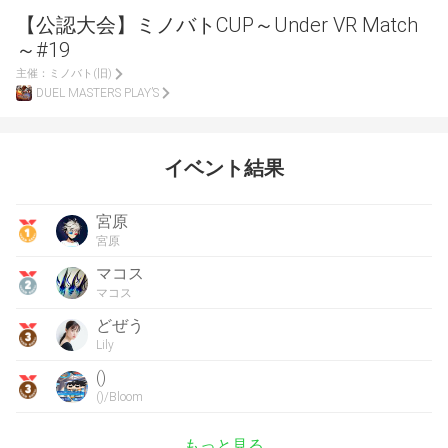
【公認大会】ミノバトCUP～Under VR Match
～#19
主催：
ミノバト(旧)
DUEL MASTERS PLAY’S
イベント結果
宮原
宮原
マコス
マコス
どぜう
Lily
()
()/Bloom
もっと見る