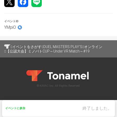
キレシピを公開します。ご了承ください。）
→提出先はエントリー時に提出願います。
イベントID
※必須の参加条件を満たしていない場合、参加することは
YMpiO
出来ますが商品を獲得しても無効となります。
〈大会ルール〉
・ルームフォーマット:spルールマッチのUnderVRMatch
イベントをさがす
DUEL MASTERS PLAY’S
オンライン
・大会形式:シングルエリミネーション
【公認大会】ミノバトCUP～Under VR Match～#19
・対戦形式:全試合BO１
・デッキ変更不可
・SR、Vicカード、それらのレアリティの超次元呪文に付
属するサイキッククリーチャーの使用禁止（VR以下限定
構築）
・個人配信等は自由です。（配信によって生まれる有利不
© KAYAC Inc. All Rights Reserved.
利については責任を負いかねます。）
・決勝と準決勝は配信があります(準決勝はどちらか一方
のみ配信します)本日はなしにします！
終了しました。
・先攻後攻選択：ランダム
イベントに参加