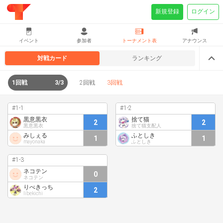
新規登録
ログイン
イベント
参加者
トーナメント表
アナウンス
対戦カード
ランキング
1回戦
3/3
2回戦
3回戦
#1-1
#1-2
黒意黒衣
捨て猫
2
2
黒意黒衣
捨て猫支配人
みしぇる
ふとしき
1
1
mayonaka
ふとしき
#1-3
ネコテン
0
ネコテン
りべきっち
2
libekichi