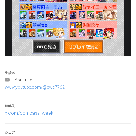
・公式ルール採用
・バトル間のヒーロー/デッキ変更は勝敗にかかわらず可
能
・禁止行為(カード被り、禁止カードの使用)などが発覚し
た場合その試合を敗北とする
■対戦時の注意点
・ゲーム中の不慮の事故(ラグ、クラッシュなど)による再
戦は行わず、起きた試合の結果は有効とする。
・カスタムバトルを作成するにあたって、設定に誤りがあ
ったままバトルを開始した場合、作成した側のチームはそ
生放送
のバトルを負け扱いとする。
YouTube
※ただし、バトルに影響を及ぼさなかった場合は例外とす
www.youtube.com/@cwc7762
る。
・禁止行為(カード被り、禁止カードの使用)などが発覚し
た場合その試合を敗北とする
連絡先
x.com/compass_week
■再戦について
・チームメンバー全員が揃わない状態で対戦が開始されて
しまった場合、再戦を認める。
シェア