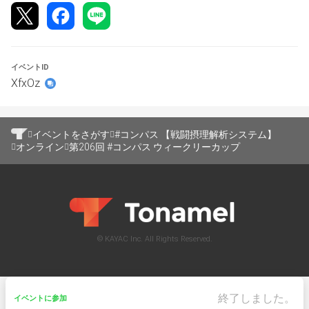
※再戦となった場合、両チーム共にヒーロー/カードの構成
変更を可能とする。
・両者のチームメンバー全員が揃った状態で試合を開始し
たが、AI表記になってしまったメンバーがいた場合、再戦
とする。
イベントID
※再戦となった場合、AI表記になったメンバーがいたチー
XfxOz
ムは、ヒーロー/カードの変更は不可とする。対戦相手は
カードのみ変更を可能とする。
・上記に該当しない場合でも両チームの同意があれば再戦
イベントをさがす
#コンパス 【戦闘摂理解析システム】
を可能
オンライン
第206回 #コンパス ウィークリーカップ
※両チーム同意の再戦の場合、再戦を主張した側のチーム
はヒーロー・カードの構成変更を不可、対戦相手はヒーロ
ー・カードの構成変更を可
【カスタムバトル設定事項】
※公式ルールを採用
© KAYAC Inc. All Rights Reserved.
カスタムバトルのルール設定の右上タブにある「公式」の
ルールを使用して下さい。
▼カードレベル制限
・LV最小値 : 50
終了しました。
イベントに参加
・LV最大値 : 50