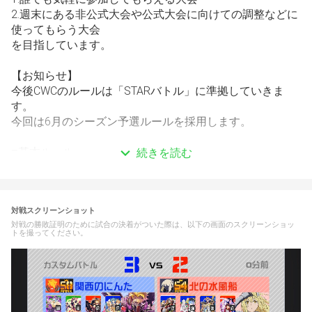
2.週末にある非公式大会や公式大会に向けての調整などに
使ってもらう大会
を目指しています。
【お知らせ】
今後CWCのルールは「
STARバトル」に準拠していきま
す。
今回は6月のシーズン予選ルールを採用します。
■基本ルール
続きを読む
トーナメント出場が
32
チーム以下参加の場合
・BO3(先に2勝したチームの勝利)
・公式ルール採用
対戦スクリーンショット
・バトル間のヒーロー/デッキ変更は勝敗にかかわらず可
対戦の勝敗証明のために試合の決着がついた際は、以下の画面のスクリーンショッ
能
トを撮ってください。
・禁止行為(カード被り、禁止カードの使用)などが発覚し
た場合その試合を敗北とする
トーナメント出場が
33
チーム以上参加の場合
ベスト32までBO1(先に1勝したチームの勝利)、以降BO3