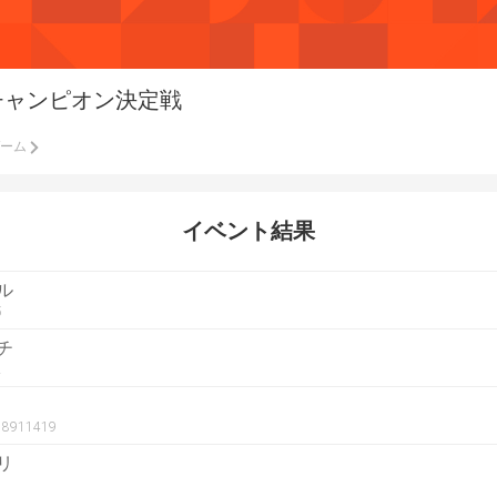
チャンピオン決定戦
ーム
イベント結果
ル
5
チ
2
r18911419
リ
1