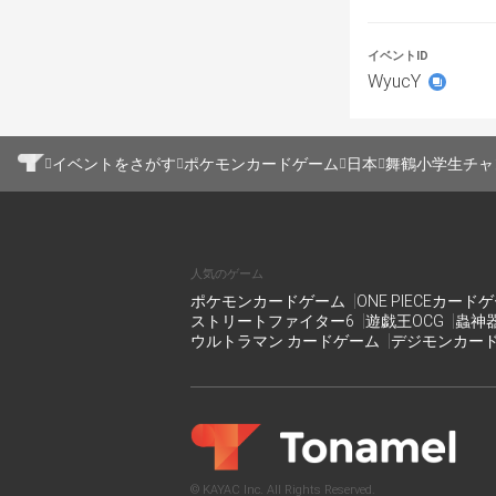
プロキシカード
イベントID
デッキの変更、
WyucY
制限時間25分。
25分経過後、
制限時間内に決
イベントをさがす
ポケモンカードゲーム
日本
舞鶴小学生チャ
ます。
後攻の番までプ
トーナメントで
人気のゲーム
番まで対戦を行
ポケモンカードゲーム
ONE PIECEカード
後攻の番までプ
ストリートファイター6
遊戯王OCG
蟲神
になります。
ウルトラマン カードゲーム
デジモンカー
下記の場合は延
・互いにサイド
・互いのサイド
上位3名には少
© KAYAC Inc. All Rights Reserved.