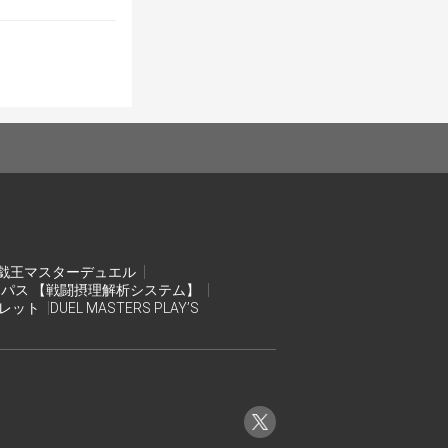
止めてください。
まで対戦を行い
た時点の後攻の
戯王マスターデュエル
レイヤーが勝ち
ンパス 【戦闘摂理解析システム】
オレット
DUEL MASTERS PLAY’S
の勝ち
公式