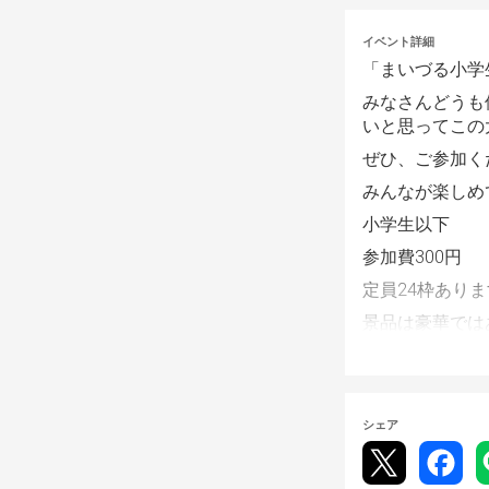
イベント詳細
「まいづる小学
みなさんどうも
いと思ってこの
ぜひ、ご参加く
みんなが楽しめ
小学生以下
参加費300円
定員24枠ありま
景品は豪華では
スイスドロー形
そして上位8名
行います
シェア
レギュレーショ
開催日までに発