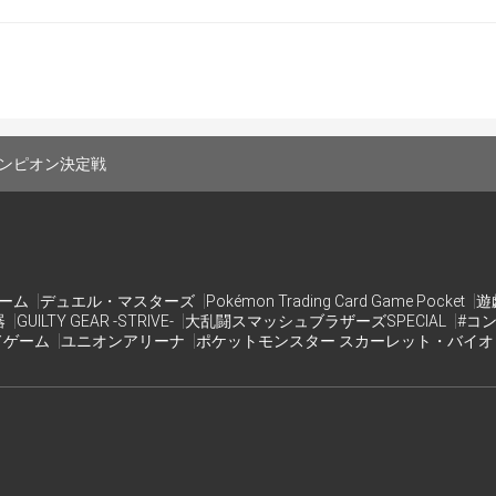
の使用不可。
交換不可
終了コールがあった時点で決着がついていなければ、一度手を
着がつかなかった場合は、終了コールがあった時点の後攻の番
ンピオン決定戦
レイしても決着がつかなかった場合は、両者敗北となります。
は、制限時間内に決着がつかなかった場合、終了コールがあっ
います。
ゲーム
デュエル・マスターズ
Pokémon Trading Card Game Pocket
遊
レイしても決着がつかなかった場合は、サイドが2枚以下のプ
器
GUILTY GEAR -STRIVE-
大乱闘スマッシュブラザーズSPECIAL
#コ
ドゲーム
ユニオンアリーナ
ポケットモンスター スカーレット・バイ
長戦となります。
が2枚以下で差がない→サイドが先に少なくなったプレイヤー
が3枚以上→先にサイドが2枚以下となったプレイヤーの勝ち
しだけレアな