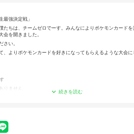
生最強決定戦」
僕たちは、チームゼロでーす。みんなによりポケモンカードを
大会を開きました。
ださい。
て、よりポケモンカードを好きになってもらえるような大会に
す
ありません
続きを読む
式で3試合行います。
でトーナメントを
ンはスタンダードレギュレーションとします。
売されたG・H・Iのカードが対象です。