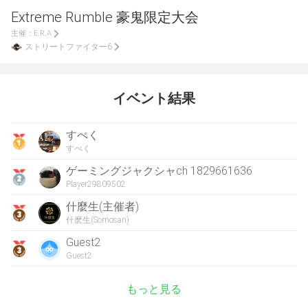
Extreme Rumble 豪鬼限定大会
主催：
E.R.A
ストリートファイター6
イベント結果
すぺく
すぺく
ゲーミングジャクシャch 1829661636
Player29809502
什麼生(主催者)
什麽生(Somosan)
Guest2
Guest2
もっと見る