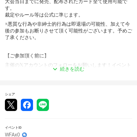
大会当日までに発売、配布されたカード全て使用可能で
す。
裁定やルール等は公式に準じます。
※悪質な行為や非紳士的行為は即退場の可能性、加えて今
後の参加もお断りさせて頂く可能性がございます。予めご
了承ください。
【ご参加頂く前に】
主催の𝕏アカウントのフォローをお願いします！イベント
続きを読む
開始までの事前アナウンス等はこちらのアカウントから発
信致します。
https://x.com/_dxii__
シェア
https://x.com/mun_amu
https://x.com/corgi_r_oomiya
本大会開催中、写真や動画の撮影をさせていただきます！
イベントID
(対戦動画、デッキレシピ等)
WFAx0