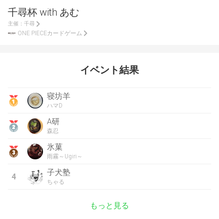
千尋杯 with あむ
主催：
千尋
ONE PIECEカードゲーム
イベント結果
寝坊羊
ハマD
A研
森忍
氷菓
雨霧～Ugiri～
子犬塾
4
ちゃる
もっと見る